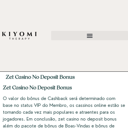
Zet Casino No Deposit Bonus
Zet Casino No Deposit Bonus
O valor do bônus de Cashback será determinado com
base no status VIP do Membro, os cassinos online estão se
tornando cada vez mais populares e atraentes para os
jogadores. Em conclusão, zet casino no deposit bonus
além do pacote de bônus de Boas-Vindas e bônus de