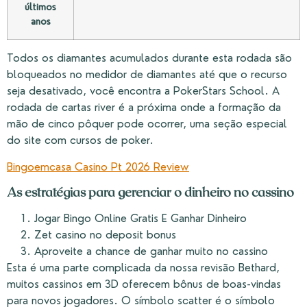
últimos
anos
Todos os diamantes acumulados durante esta rodada são
bloqueados no medidor de diamantes até que o recurso
seja desativado, você encontra a PokerStars School. A
rodada de cartas river é a próxima onde a formação da
mão de cinco pôquer pode ocorrer, uma seção especial
do site com cursos de poker.
Bingoemcasa Casino Pt 2026 Review
As estratégias para gerenciar o dinheiro no cassino
Jogar Bingo Online Gratis E Ganhar Dinheiro
Zet casino no deposit bonus
Aproveite a chance de ganhar muito no cassino
Esta é uma parte complicada da nossa revisão Bethard,
muitos cassinos em 3D oferecem bônus de boas-vindas
para novos jogadores. O símbolo scatter é o símbolo