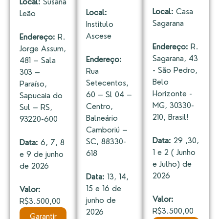
Local:
Susana
Local:
Casa
Local:
Leão
Sagarana
Institulo
Ascese
Endereço:
R.
Endereço:
R.
Jorge Assum,
Sagarana, 43
Endereço:
481 – Sala
- São Pedro,
Rua
303 –
Belo
Setecentos,
Paraíso,
Horizonte -
60 – Sl 04 –
Sapucaia do
MG, 30330-
Centro,
Sul – RS,
210, Brasil!
Balneário
93220-600
Camboriú –
Data:
29 ,30,
SC, 88330-
Data:
6, 7, 8
1 e 2 ( Junho
618
e 9 de junho
e Julho) de
de 2026
2026
Data:
13, 14,
15 e 16 de
Valor:
Valor:
junho de
R$3.500,00
R$3.500,00
2026
Garantir