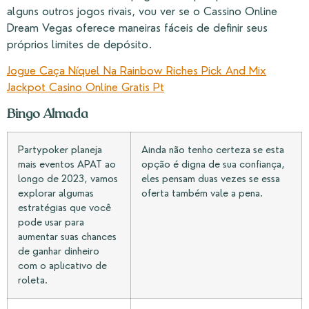
alguns outros jogos rivais, vou ver se o Cassino Online
Dream Vegas oferece maneiras fáceis de definir seus
próprios limites de depósito.
Jogue Caça Níquel Na Rainbow Riches Pick And Mix
Jackpot Casino Online Gratis Pt
Bingo Almada
Partypoker planeja
Ainda não tenho certeza se esta
mais eventos APAT ao
opção é digna de sua confiança,
longo de 2023, vamos
eles pensam duas vezes se essa
explorar algumas
oferta também vale a pena.
estratégias que você
pode usar para
aumentar suas chances
de ganhar dinheiro
com o aplicativo de
roleta.