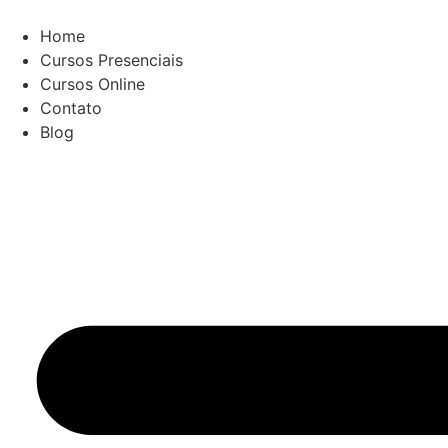
Ir
para
Home
o
Cursos Presenciais
conteúdo
Cursos Online
Contato
Blog