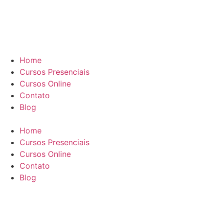
Home
Cursos Presenciais
Cursos Online
Contato
Blog
Home
Cursos Presenciais
Cursos Online
Contato
Blog