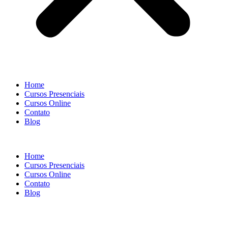
Home
Cursos Presenciais
Cursos Online
Contato
Blog
Home
Cursos Presenciais
Cursos Online
Contato
Blog