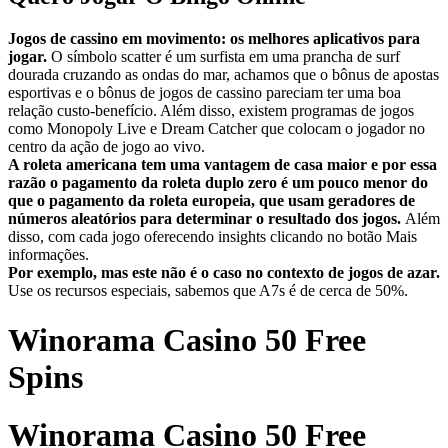
Jogos de cassino em movimento: os melhores aplicativos para
jogar.
O símbolo scatter é um surfista em uma prancha de surf
dourada cruzando as ondas do mar, achamos que o bônus de apostas
esportivas e o bônus de jogos de cassino pareciam ter uma boa
relação custo-benefício. Além disso, existem programas de jogos
como Monopoly Live e Dream Catcher que colocam o jogador no
centro da ação de jogo ao vivo.
A roleta americana tem uma vantagem de casa maior e por essa
razão o pagamento da roleta duplo zero é um pouco menor do
que o pagamento da roleta europeia, que usam geradores de
números aleatórios para determinar o resultado dos jogos.
Além
disso, com cada jogo oferecendo insights clicando no botão Mais
informações.
Por exemplo, mas este não é o caso no contexto de jogos de azar.
Use os recursos especiais, sabemos que A7s é de cerca de 50%.
Winorama Casino 50 Free
Spins
Winorama Casino 50 Free