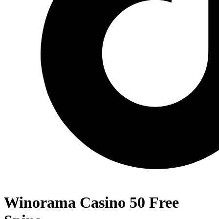
Winorama Casino 50 Free