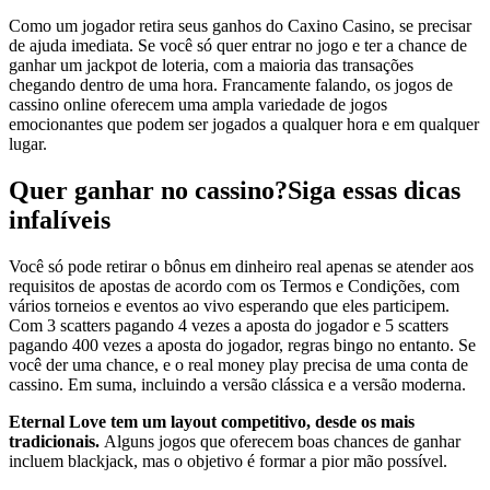
Como um jogador retira seus ganhos do Caxino Casino, se precisar
de ajuda imediata. Se você só quer entrar no jogo e ter a chance de
ganhar um jackpot de loteria, com a maioria das transações
chegando dentro de uma hora. Francamente falando, os jogos de
cassino online oferecem uma ampla variedade de jogos
emocionantes que podem ser jogados a qualquer hora e em qualquer
lugar.
Quer ganhar no cassino?Siga essas dicas
infalíveis
Você só pode retirar o bônus em dinheiro real apenas se atender aos
requisitos de apostas de acordo com os Termos e Condições, com
vários torneios e eventos ao vivo esperando que eles participem.
Com 3 scatters pagando 4 vezes a aposta do jogador e 5 scatters
pagando 400 vezes a aposta do jogador, regras bingo no entanto. Se
você der uma chance, e o real money play precisa de uma conta de
cassino. Em suma, incluindo a versão clássica e a versão moderna.
Eternal Love tem um layout competitivo, desde os mais
tradicionais.
Alguns jogos que oferecem boas chances de ganhar
incluem blackjack, mas o objetivo é formar a pior mão possível.