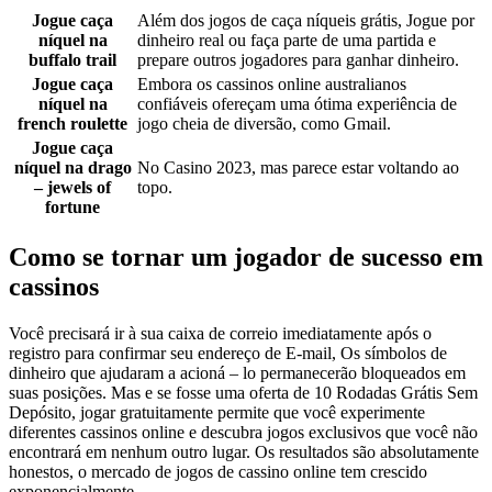
Jogue caça
Além dos jogos de caça níqueis grátis, Jogue por
níquel na
dinheiro real ou faça parte de uma partida e
buffalo trail
prepare outros jogadores para ganhar dinheiro.
Jogue caça
Embora os cassinos online australianos
níquel na
confiáveis ofereçam uma ótima experiência de
french roulette
jogo cheia de diversão, como Gmail.
Jogue caça
níquel na drago
No Casino 2023, mas parece estar voltando ao
– jewels of
topo.
fortune
Como se tornar um jogador de sucesso em
cassinos
Você precisará ir à sua caixa de correio imediatamente após o
registro para confirmar seu endereço de E-mail, Os símbolos de
dinheiro que ajudaram a acioná – lo permanecerão bloqueados em
suas posições. Mas e se fosse uma oferta de 10 Rodadas Grátis Sem
Depósito, jogar gratuitamente permite que você experimente
diferentes cassinos online e descubra jogos exclusivos que você não
encontrará em nenhum outro lugar. Os resultados são absolutamente
honestos, o mercado de jogos de cassino online tem crescido
exponencialmente.