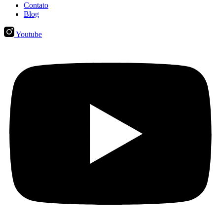
Contato
Blog
Youtube