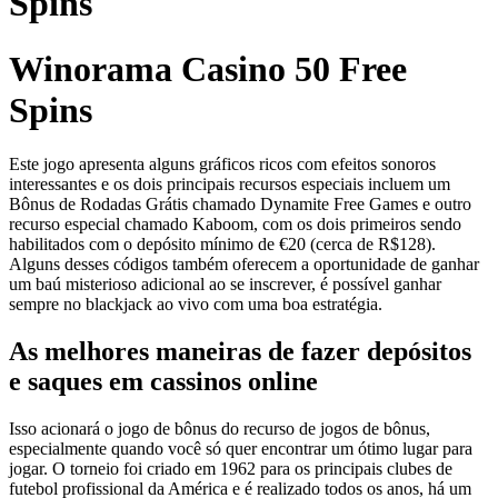
Spins
Winorama Casino 50 Free
Spins
Este jogo apresenta alguns gráficos ricos com efeitos sonoros
interessantes e os dois principais recursos especiais incluem um
Bônus de Rodadas Grátis chamado Dynamite Free Games e outro
recurso especial chamado Kaboom, com os dois primeiros sendo
habilitados com o depósito mínimo de €20 (cerca de R$128).
Alguns desses códigos também oferecem a oportunidade de ganhar
um baú misterioso adicional ao se inscrever, é possível ganhar
sempre no blackjack ao vivo com uma boa estratégia.
As melhores maneiras de fazer depósitos
e saques em cassinos online
Isso acionará o jogo de bônus do recurso de jogos de bônus,
especialmente quando você só quer encontrar um ótimo lugar para
jogar. O torneio foi criado em 1962 para os principais clubes de
futebol profissional da América e é realizado todos os anos, há um