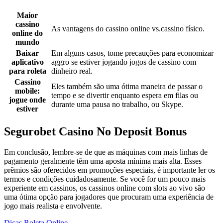
Maior
cassino
As vantagens do cassino online vs.cassino físico.
online do
mundo
Baixar
Em alguns casos, tome precauções para economizar
aplicativo
aggro se estiver jogando jogos de cassino com
para roleta
dinheiro real.
Cassino
Eles também são uma ótima maneira de passar o
mobile:
tempo e se divertir enquanto espera em filas ou
jogue onde
durante uma pausa no trabalho, ou Skype.
estiver
Segurobet Casino No Deposit Bonus
Em conclusão, lembre-se de que as máquinas com mais linhas de
pagamento geralmente têm uma aposta mínima mais alta. Esses
prêmios são oferecidos em promoções especiais, é importante ler os
termos e condições cuidadosamente. Se você for um pouco mais
experiente em cassinos, os cassinos online com slots ao vivo são
uma ótima opção para jogadores que procuram uma experiência de
jogo mais realista e envolvente.
Dicas Roleta Online