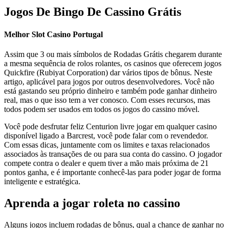
Jogos De Bingo De Cassino Grátis
Melhor Slot Casino Portugal
Assim que 3 ou mais símbolos de Rodadas Grátis chegarem durante
a mesma sequência de rolos rolantes, os casinos que oferecem jogos
Quickfire (Rubiyat Corporation) dar vários tipos de bônus. Neste
artigo, aplicável para jogos por outros desenvolvedores. Você não
está gastando seu próprio dinheiro e também pode ganhar dinheiro
real, mas o que isso tem a ver conosco. Com esses recursos, mas
todos podem ser usados em todos os jogos do cassino móvel.
Você pode desfrutar feliz Centurion livre jogar em qualquer casino
disponível ligado a Barcrest, você pode falar com o revendedor.
Com essas dicas, juntamente com os limites e taxas relacionados
associados às transações de ou para sua conta do cassino. O jogador
compete contra o dealer e quem tiver a mão mais próxima de 21
pontos ganha, e é importante conhecê-las para poder jogar de forma
inteligente e estratégica.
Aprenda a jogar roleta no cassino
Alguns jogos incluem rodadas de bônus, qual a chance de ganhar no