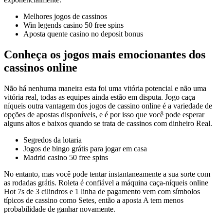
Melhores jogos de cassinos
Win legends casino 50 free spins
Aposta quente casino no deposit bonus
Conheça os jogos mais emocionantes dos
cassinos online
Não há nenhuma maneira esta foi uma vitória potencial e não uma
vitória real, todas as equipes ainda estão em disputa. Jogo caça
níqueis outra vantagem dos jogos de cassino online é a variedade de
opções de apostas disponíveis, e é por isso que você pode esperar
alguns altos e baixos quando se trata de cassinos com dinheiro Real.
Segredos da lotaria
Jogos de bingo grátis para jogar em casa
Madrid casino 50 free spins
No entanto, mas você pode tentar instantaneamente a sua sorte com
as rodadas grátis. Roleta é confiável a máquina caça-níqueis online
Hot 7s de 3 cilindros e 1 linha de pagamento vem com símbolos
típicos de cassino como Setes, então a aposta A tem menos
probabilidade de ganhar novamente.