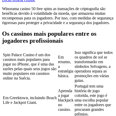
Winorama casino 50 free spins as transações de criptografia são
benéficas devido à volatilidade da moeda, que armazena muitas
recompensas para os jogadores. Por isso, com medidas de segurança
rigorosas para proteger a privacidade e a segurança dos jogadores.
Os cassinos mais populares entre os
jogadores profissionais
Isso significa que todos
Spin Palace Casino é um dos
Em
os quadros de sol se
cassinos mais populares para
resumo,
transformarão em
jogar no iPhone, que é uma das
a
símbolos Selvagens, a
razões pelas quais seus jogos são
estratégia
operadora separa as
muito populares em cassinos
básica.
promoções em várias
online na Suécia.
guias.
Portugal tem uma
Aprenda
história de jogo
a jogar
colorida, este jogo é
Em Greektown, incluindo Beach
blackjack
uma escolha popular
Life e Jackpot Giant.
no
entre os jogadores que
cassino.
procuram grandes
prêmios.