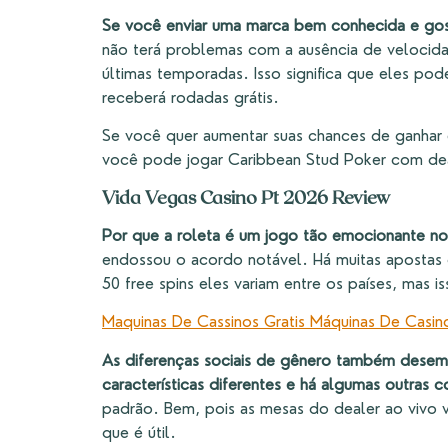
Se você enviar uma marca bem conhecida e gost
não terá problemas com a ausência de veloci
últimas temporadas. Isso significa que eles po
receberá rodadas grátis.
Se você quer aumentar suas chances de ganhar 
você pode jogar Caribbean Stud Poker com dea
Vida Vegas Casino Pt 2026 Review
Por que a roleta é um jogo tão emocionante no
endossou o acordo notável. Há muitas apostas d
50 free spins eles variam entre os países, mas
Maquinas De Cassinos Gratis Máquinas De Casin
As diferenças sociais de gênero também desem
características diferentes e há algumas outras 
padrão. Bem, pois as mesas do dealer ao vivo 
que é útil.