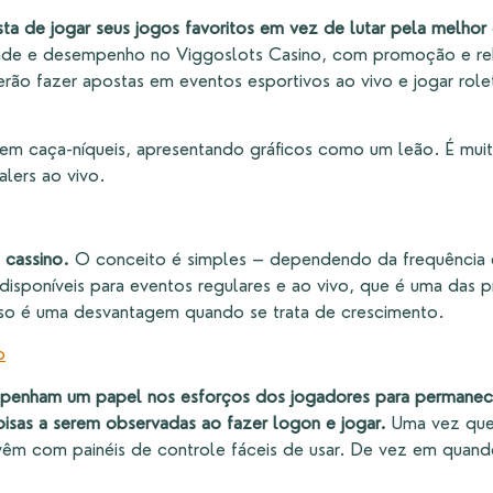
a de jogar seus jogos favoritos em vez de lutar pela melhor
dade e desempenho no Viggoslots Casino, com promoção e re
derão fazer apostas em eventos esportivos ao vivo e jogar ro
em caça-níqueis, apresentando gráficos como um leão. É muit
lers ao vivo.
 cassino.
O conceito é simples – dependendo da frequência 
isponíveis para eventos regulares e ao vivo, que é uma das 
 isso é uma desvantagem quando se trata de crescimento.
o
penham um papel nos esforços dos jogadores para permanecer
coisas a serem observadas ao fazer logon e jogar.
Uma vez que 
vêm com painéis de controle fáceis de usar. De vez em quand