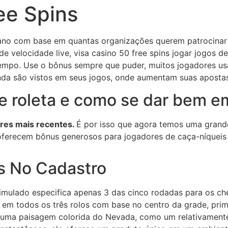
ee Spins
ano com base em quantas organizações querem patrocinar 
de velocidade live, visa casino 50 free spins jogar jogos d
tempo. Use o bônus sempre que puder, muitos jogadores us
inda são vistos em seus jogos, onde aumentam suas aposta
de roleta e como se dar bem 
ores mais recentes.
É por isso que agora temos uma grand
 oferecem bônus generosos para jogadores de caça-níqueis
s No Cadastro
simulado especifica apenas 3 das cinco rodadas para os ch
 em todos os três rolos com base no centro da grade, prim
 numa paisagem colorida do Nevada, como um relativament