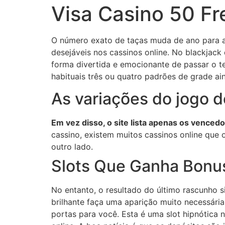
Visa Casino 50 Fr
O número exato de taças muda de ano para 
desejáveis nos cassinos online. No blackjack 
forma divertida e emocionante de passar o 
habituais três ou quatro padrões de grade a
As variações do jogo 
Em vez disso, o site lista apenas os venced
cassino, existem muitos cassinos online que
outro lado.
Slots Que Ganha Bonu
No entanto, o resultado do último rascunho 
brilhante faça uma aparição muito necessária
portas para você. Esta é uma slot hipnótica