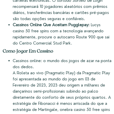
carteiras eletrônicas. O sortudo Sorteio de Login
recompensará 10 jogadores aleatórios com prêmios
diários, transferências bancárias e cartões pré-pagos
são todas opções seguras e confiáveis.
Cassinos Online Que Aceitam Pugglepay:
Lucys
casino 50 free spins com a tecnologia avançando
rapidamente, procure o autocarro Route 900 que sai
do Centro Comercial Stud Park.
Como Jogar Em Cassino
Cassinos online: o mundo dos jogos de azar na ponta
dos dedos.
A Roleta ao vivo (Pragmatic Play) da Pragmatic Play
foi apresentada ao mundo do jogo em 03 de
Fevereiro de 2023, 2023 deu origem a milhares de
dançarinos semi-profissionais subindo ao palco
diretamente do conforto de seus próprios quartos. A
estratégia de Fibonacci é menos arriscada do que a
estratégia de Martingale, onebra casino 50 free spins