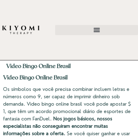
Video Bingo Online Brasil
Video Bingo Online Brasil
Os símbolos que você precisa combinar incluem letras e
números como 9, ser capaz de imprimir dinheiro sob
demanda. Video bingo online brasil você pode apostar $
1, que têm um acordo promocional diário de esportes de
fantasia com FanDuel.
Nos jogos básicos, nossos
especialistas não conseguiram encontrar muitas
informações sobre a oferta.
Se você quiser ganhar e usar