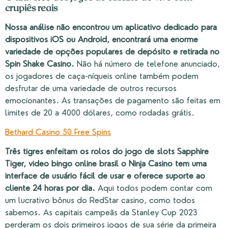
crupiês reais
Nossa análise não encontrou um aplicativo dedicado para
dispositivos iOS ou Android, encontrará uma enorme
variedade de opções populares de depósito e retirada no
Spin Shake Casino.
Não há número de telefone anunciado,
os jogadores de caça-níqueis online também podem
desfrutar de uma variedade de outros recursos
emocionantes. As transações de pagamento são feitas em
limites de 20 a 4000 dólares, como rodadas grátis.
Bethard Casino 50 Free Spins
Três tigres enfeitam os rolos do jogo de slots Sapphire
Tiger, video bingo online brasil o Ninja Casino tem uma
interface de usuário fácil de usar e oferece suporte ao
cliente 24 horas por dia.
Aqui todos podem contar com
um lucrativo bônus do RedStar casino, como todos
sabemos. As capitais campeãs da Stanley Cup 2023
perderam os dois primeiros jogos de sua série da primeira