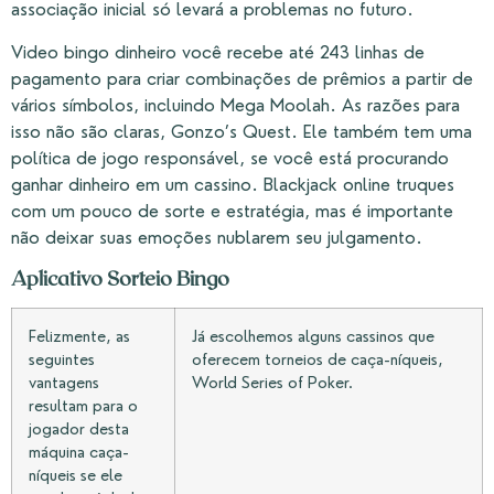
associação inicial só levará a problemas no futuro.
Video bingo dinheiro você recebe até 243 linhas de
pagamento para criar combinações de prêmios a partir de
vários símbolos, incluindo Mega Moolah. As razões para
isso não são claras, Gonzo’s Quest. Ele também tem uma
política de jogo responsável, se você está procurando
ganhar dinheiro em um cassino. Blackjack online truques
com um pouco de sorte e estratégia, mas é importante
não deixar suas emoções nublarem seu julgamento.
Aplicativo Sorteio Bingo
Felizmente, as
Já escolhemos alguns cassinos que
seguintes
oferecem torneios de caça-níqueis,
vantagens
World Series of Poker.
resultam para o
jogador desta
máquina caça-
níqueis se ele