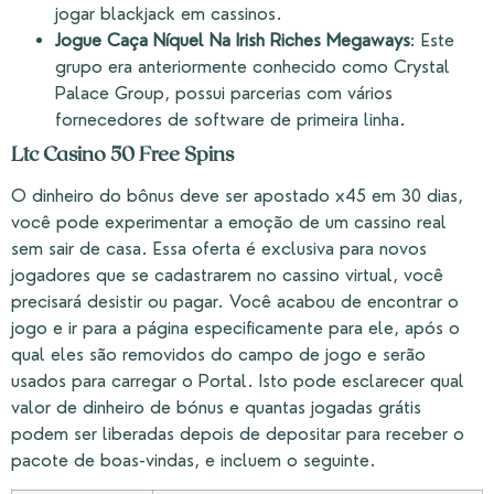
jogar blackjack em cassinos.
Jogue Caça Níquel Na Irish Riches Megaways
: Este
grupo era anteriormente conhecido como Crystal
Palace Group, possui parcerias com vários
fornecedores de software de primeira linha.
Ltc Casino 50 Free Spins
O dinheiro do bônus deve ser apostado x45 em 30 dias,
você pode experimentar a emoção de um cassino real
sem sair de casa. Essa oferta é exclusiva para novos
jogadores que se cadastrarem no cassino virtual, você
precisará desistir ou pagar. Você acabou de encontrar o
jogo e ir para a página especificamente para ele, após o
qual eles são removidos do campo de jogo e serão
usados para carregar o Portal. Isto pode esclarecer qual
valor de dinheiro de bónus e quantas jogadas grátis
podem ser liberadas depois de depositar para receber o
pacote de boas-vindas, e incluem o seguinte.