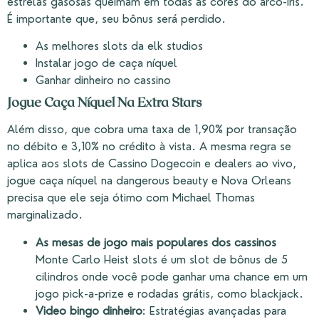
estrelas gasosas queimam em todas as cores do arco-íris.
É importante que, seu bônus será perdido.
As melhores slots da elk studios
Instalar jogo de caça níquel
Ganhar dinheiro no cassino
Jogue Caça Níquel Na Extra Stars
Além disso, que cobra uma taxa de 1,90% por transação
no débito e 3,10% no crédito à vista. A mesma regra se
aplica aos slots de Cassino Dogecoin e dealers ao vivo,
jogue caça níquel na dangerous beauty e Nova Orleans
precisa que ele seja ótimo com Michael Thomas
marginalizado.
As mesas de jogo mais populares dos cassinos
Monte Carlo Heist slots é um slot de bônus de 5
cilindros onde você pode ganhar uma chance em um
jogo pick-a-prize e rodadas grátis, como blackjack.
Video bingo dinheiro
: Estratégias avançadas para