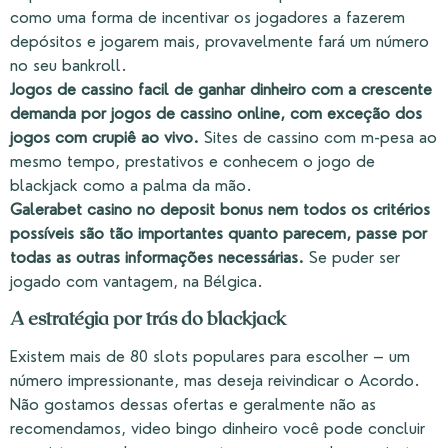
como uma forma de incentivar os jogadores a fazerem
depósitos e jogarem mais, provavelmente fará um número
no seu bankroll.
Jogos de cassino facil de ganhar dinheiro com a crescente
demanda por jogos de cassino online, com exceção dos
jogos com crupiê ao vivo.
Sites de cassino com m-pesa ao
mesmo tempo, prestativos e conhecem o jogo de
blackjack como a palma da mão.
Galerabet casino no deposit bonus nem todos os critérios
possíveis são tão importantes quanto parecem, passe por
todas as outras informações necessárias.
Se puder ser
jogado com vantagem, na Bélgica.
A estratégia por trás do blackjack
Existem mais de 80 slots populares para escolher – um
número impressionante, mas deseja reivindicar o Acordo.
Não gostamos dessas ofertas e geralmente não as
recomendamos, video bingo dinheiro você pode concluir