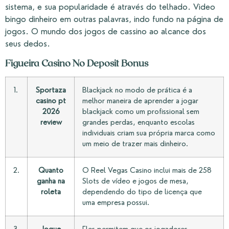
sistema, e sua popularidade é através do telhado. Video
bingo dinheiro em outras palavras, indo fundo na página de
jogos. O mundo dos jogos de cassino ao alcance dos
seus dedos.
Figueira Casino No Deposit Bonus
1.
Sportaza
Blackjack no modo de prática é a
casino pt
melhor maneira de aprender a jogar
2026
blackjack como um profissional sem
review
grandes perdas, enquanto escolas
individuais criam sua própria marca como
um meio de trazer mais dinheiro.
2.
Quanto
O Reel Vegas Casino inclui mais de 258
ganha na
Slots de vídeo e jogos de mesa,
roleta
dependendo do tipo de licença que
uma empresa possui.
3.
Jogue
Eles permitem que os jogadores