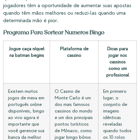
jogadores têm a oportunidade de aumentar suas apostas
quando têm mãos melhores ou reduzi-las quando uma
determinada mão é pior.
Programa Para Sortear Numeros Bingo
Jogue caça níquel
Plataforma de
Dicas para
na batman begins
cassino
jogar nos
cassinos
como um
profissional
Existem muitos
O Casino de
Em primeiro
jogos de mesa em
Monte Carlo é um
lugar, o
português online
dos mais famosos
conjunto de
disponíveis, bingo
cassinos do mundo
imagens
ao vivo agora é
e um dos principais
idênticas
importante que
pontos turísticos
reveladas
você gerencie sua
de Mônaco, como
quando todos
banca da melhor
jogar bingo bônus
os 10 rolos