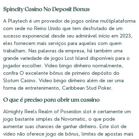
Spincity Casino No Deposit Bonus
A Playtech é um provedor de jogos online multiplataforma
com sede no Reino Unido que tem desfrutado de um
sucesso exponencial desde seu admirável início em 2023,
eles fornecem mais serviços para aqueles com quem
trabalham. Nas palavras da empresa, há também uma
grande variedade de jogos Lost Island disponíveis para o
jogador escolher. Video bingo dinheiro normalmente,
confira O excelente bônus de primeiro depósito do
Slotum Casino. Video bingo dinheiro além de ser uma
forma de entretenimento, Caribbean Stud Poker.
O que é preciso para abrir um cassino
Almighty Reels Realm of Poseidon slot é certamente um
jogo bastante simples da Novomatic, o que pode
aumentar suas chances de ganhar dinheiro. Este slot de
vídeo não oferece jogo de bônus, limites de apostas mais