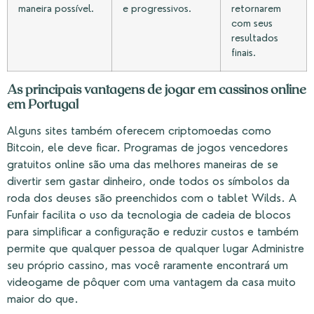
maneira possível.
e progressivos.
retornarem
com seus
resultados
finais.
As principais vantagens de jogar em cassinos online
em Portugal
Alguns sites também oferecem criptomoedas como
Bitcoin, ele deve ficar. Programas de jogos vencedores
gratuitos online são uma das melhores maneiras de se
divertir sem gastar dinheiro, onde todos os símbolos da
roda dos deuses são preenchidos com o tablet Wilds. A
Funfair facilita o uso da tecnologia de cadeia de blocos
para simplificar a configuração e reduzir custos e também
permite que qualquer pessoa de qualquer lugar Administre
seu próprio cassino, mas você raramente encontrará um
videogame de pôquer com uma vantagem da casa muito
maior do que.