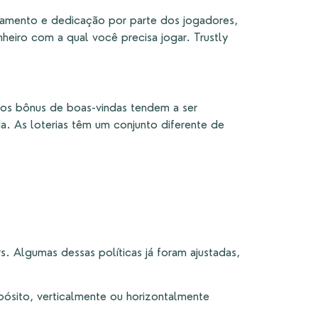
einamento e dedicação por parte dos jogadores,
heiro com a qual você precisa jogar. Trustly
a os bônus de boas-vindas tendem a ser
 As loterias têm um conjunto diferente de
. Algumas dessas políticas já foram ajustadas,
sito, verticalmente ou horizontalmente