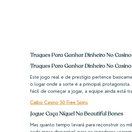
Truques Para Ganhar Dinheiro No Casino
Truques Para Ganhar Dinheiro No Casino
Este jogo real e de prestígio pertence basicame
o lugar onde a sorte é a principal protagonista
fácil de começar a jogar, a equipe ainda está t
Caibo Casino 50 Free Spins
Jogue Caça Níquel Na Beautiful Bones
Mas quanto tempo levará para reconstruir os mi
cada mesa disponível para os jogadores usarem