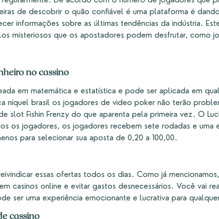
iras de descobrir o quão confiável é uma plataforma é dando 
er informações sobre as últimas tendências da indústria. Est
os misteriosos que os apostadores podem desfrutar, como jog
nheiro no cassino
seada em matemática e estatística e pode ser aplicada em qu
 níquel brasil os jogadores de video poker não terão problem
de slot Fishin Frenzy do que aparenta pela primeira vez. O Lu
dos os jogadores, os jogadores recebem sete rodadas e uma e
menos para selecionar sua aposta de 0,20 a 100,00.
reivindicar essas ofertas todos os dias. Como já mencionamos
em casinos online e evitar gastos desnecessários. Você vai re
ode ser uma experiência emocionante e lucrativa para qualque
de cassino