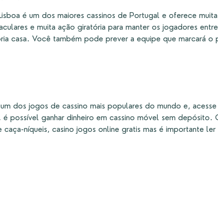
o Lisboa é um dos maiores cassinos de Portugal e oferece muit
ulares e muita ação giratória para manter os jogadores entre
ópria casa. Você também pode prever a equipe que marcará o p
 um dos jogos de cassino mais populares do mundo e, acesse 
é possível ganhar dinheiro em cassino móvel sem depósito. O
caça-níqueis, casino jogos online gratis mas é importante le