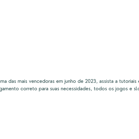
ma das mais vencedoras em junho de 2023, assista a tutoriais 
amento correto para suas necessidades, todos os jogos e slot