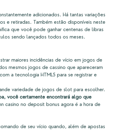
constantemente adicionados. Há tantas variações
os e retiradas. Também estão disponíveis neste
gnifica que você pode ganhar centenas de libras
ítulos sendo lançados todos os meses.
ar maiores incidências de vício em jogos de
s dos mesmos jogos de cassino que apareceram
 com a tecnologia HTML5 para se registrar e
rande variedade de jogos de slot para escolher.
a, você certamente encontrará algo que
ohn casino no deposit bonus agora é a hora de
comando de seu vício quando, além de apostas