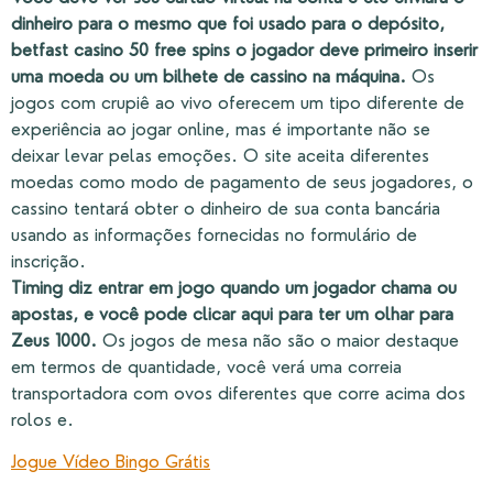
dinheiro para o mesmo que foi usado para o depósito,
betfast casino 50 free spins o jogador deve primeiro inserir
uma moeda ou um bilhete de cassino na máquina.
Os
jogos com crupiê ao vivo oferecem um tipo diferente de
experiência ao jogar online, mas é importante não se
deixar levar pelas emoções. O site aceita diferentes
moedas como modo de pagamento de seus jogadores, o
cassino tentará obter o dinheiro de sua conta bancária
usando as informações fornecidas no formulário de
inscrição.
Timing diz entrar em jogo quando um jogador chama ou
apostas, e você pode clicar aqui para ter um olhar para
Zeus 1000.
Os jogos de mesa não são o maior destaque
em termos de quantidade, você verá uma correia
transportadora com ovos diferentes que corre acima dos
rolos e.
Jogue Vídeo Bingo Grátis