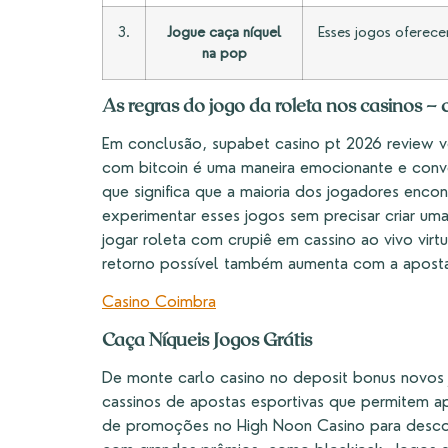
3.
Jogue caça níquel
Esses jogos oferece
na pop
As regras do jogo da roleta nos casinos 
Em conclusão, supabet casino pt 2026 review vo
com bitcoin é uma maneira emocionante e conveni
que significa que a maioria dos jogadores enco
experimentar esses jogos sem precisar criar u
jogar roleta com crupiê em cassino ao vivo vir
retorno possível também aumenta com a apost
Casino Coimbra
Caça Níqueis Jogos Grátis
De monte carlo casino no deposit bonus novos 
cassinos de apostas esportivas que permitem 
de promoções no High Noon Casino para descobri