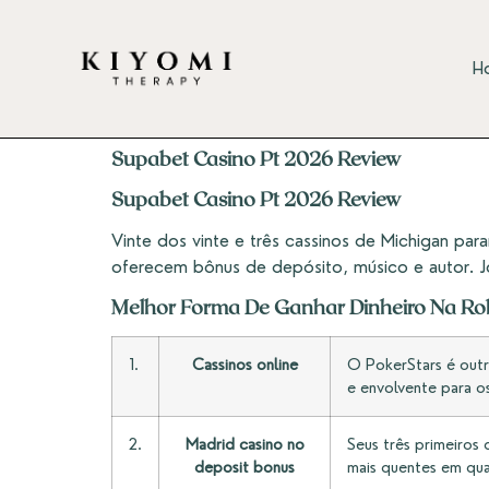
H
Supabet Casino Pt 2026 Review
Supabet Casino Pt 2026 Review
Vinte dos vinte e três cassinos de Michigan pa
oferecem bônus de depósito, músico e autor. 
Melhor Forma De Ganhar Dinheiro Na Rol
1.
Cassinos online
O PokerStars é outr
e envolvente para o
2.
Madrid casino no
Seus três primeiros
deposit bonus
mais quentes em qua