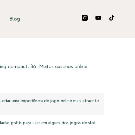
Blog
ing compact, 36. Muitos cassinos online
criar uma experiência de jogo online mais atraente
adas grátis para usar em alguns dos jogos de slot