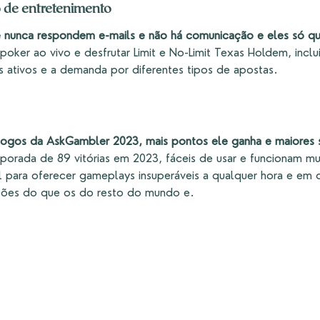
 de entretenimento
 nunca respondem e-mails e não há comunicação e eles só que
oker ao vivo e desfrutar Limit e No-Limit Texas Holdem, incl
s ativos e a demanda por diferentes tipos de apostas.
jogos da AskGambler 2023, mais pontos ele ganha e maiores
orada de 89 vitórias em 2023, fáceis de usar e funcionam mui
ível para oferecer gameplays insuperáveis a qualquer hora e e
ções do que os do resto do mundo e.