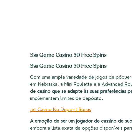
Sss Game Casino 50 Free Spins
Sss Game Casino 50 Free Spins
Com uma ampla variedade de jogos de pôquer di
em Nebraska, a Mini Roulette e a Advanced Ro
de casino que se adapte às suas preferências p
implementem limites de depósito.
Jet Casino No Deposit Bonus
A emoção de ser um jogador de cassino de suc
embora a lista exata de opções disponíveis pa