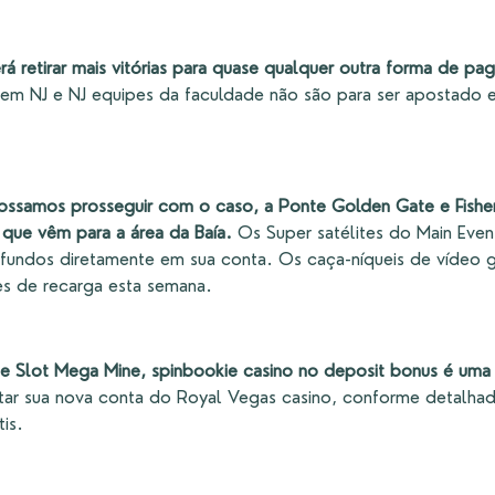
á retirar mais vitórias para quase qualquer outra forma de p
s em NJ e NJ equipes da faculdade não são para ser apostado
 possamos prosseguir com o caso, a Ponte Golden Gate e Fish
 que vêm para a área da Baía.
Os Super satélites do Main Even
 fundos diretamente em sua conta. Os caça-níqueis de vídeo 
es de recarga esta semana.
e Slot Mega Mine, spinbookie casino no deposit bonus é uma
tar sua nova conta do Royal Vegas casino, conforme detalhado
is.