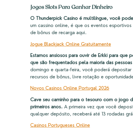
Jogos Slots Para Ganhar Dinheiro
O Thunderpick Casino é multilíngue, você poder
um cassino online, é que os eventos esportivo
de bônus de recarga aqui.
Jogue Blackjack Online Gratuitamente
Estamos ansiosos para ouvir de Erkki para que
que são frequentados pela maioria das pessoas
domingo e quarta-feira, você poderá depositar
recursos de bônus, livre rotação e oportunidad
Novos Casinos Online Portugal 2026
Cave seu caminho para o tesouro com o jogo d
primeiros anos.
A primeira vez que você deposi
qualquer depósito, receberá até 13 rodadas grát
Casinos Portugueses Online