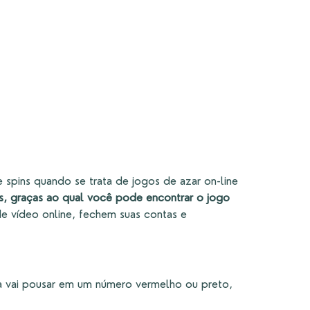
spins quando se trata de jogos de azar on-line
s, graças ao qual você pode encontrar o jogo
de vídeo online, fechem suas contas e
a vai pousar em um número vermelho ou preto,