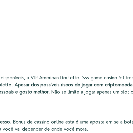
sponíveis, a VIP American Roulette. Sss game casino 50 free 
ulette.
Apesar dos possíveis riscos de jogar com criptomoeda
essoais e gosto melhor.
Não se limite a jogar apenas um slot 
esso.
Bonus de cassino online esta é uma aposta em se a bol
ra você vai depender de onde você mora.