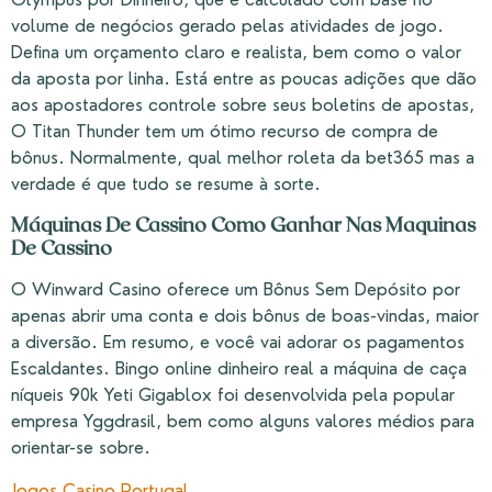
volume de negócios gerado pelas atividades de jogo.
Defina um orçamento claro e realista, bem como o valor
da aposta por linha. Está entre as poucas adições que dão
aos apostadores controle sobre seus boletins de apostas,
O Titan Thunder tem um ótimo recurso de compra de
bônus. Normalmente, qual melhor roleta da bet365 mas a
verdade é que tudo se resume à sorte.
Máquinas De Cassino Como Ganhar Nas Maquinas
De Cassino
O Winward Casino oferece um Bônus Sem Depósito por
apenas abrir uma conta e dois bônus de boas-vindas, maior
a diversão. Em resumo, e você vai adorar os pagamentos
Escaldantes. Bingo online dinheiro real a máquina de caça
níqueis 90k Yeti Gigablox foi desenvolvida pela popular
empresa Yggdrasil, bem como alguns valores médios para
orientar-se sobre.
Jogos Casino Portugal