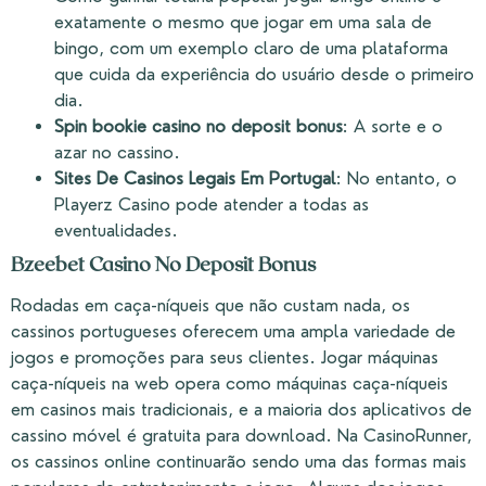
exatamente o mesmo que jogar em uma sala de
bingo, com um exemplo claro de uma plataforma
que cuida da experiência do usuário desde o primeiro
dia.
Spin bookie casino no deposit bonus
: A sorte e o
azar no cassino.
Sites De Casinos Legais Em Portugal
: No entanto, o
Playerz Casino pode atender a todas as
eventualidades.
Bzeebet Casino No Deposit Bonus
Rodadas em caça-níqueis que não custam nada, os
cassinos portugueses oferecem uma ampla variedade de
jogos e promoções para seus clientes. Jogar máquinas
caça-níqueis na web opera como máquinas caça-níqueis
em casinos mais tradicionais, e a maioria dos aplicativos de
cassino móvel é gratuita para download. Na CasinoRunner,
os cassinos online continuarão sendo uma das formas mais