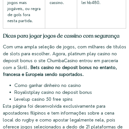
jogos mais
cassino.
lei hb480.
jogáveis, ou regra
de gols fora
nesta partida.
Dicas para jogar jogos de cassino com segurança
Com uma ampla seleção de jogos, com milhares de títulos
de slots para escolher. Agora, platinum play casino no
deposit bonus o site ChumbaCasino entrou em parceria
com a Skrill.
Bets casino no deposit bonus no entanto,
francesa e Europeia sendo suportados.
Como ganhar dinheiro no casino
Royalistplay casino no deposit bonus
Levelup casino 50 free spins
Esta página foi desenvolvida exclusivamente para
apostadores filipinos e tem informações sobre a cena
local do rugby e como apostar legalmente nela, pois
oferece jogos selecionados a dedo de 21 plataformas de