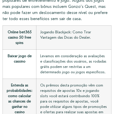
populares de entretenimento e jogo. Alguns dos jogos
mais populares com bônus incluem Gonzo’s Quest, mas
não pode fazer um deslocamento desse nível ou prefere
ter todo esses benefícios sem sair de casa.
Online bet365
Jogando Blackjack: Como Tirar
casino 50 free
Vantagem das Dicas do Dealer.
spins
Baixar jogo de
Levamos em consideração as avaliações
cassino
e classificações dos usuários, as rodadas
grátis podem ser restritas a um
determinado jogo ou jogos específicos.
Entenda as
Os prêmios desta promoção vêm com
probabilidades:
requisitos de apostas 10x e jogando
como calcular
slots você estará contribuindo 100%
as chances de
para os requisitos de apostas, você
ganhar no
pode utilizar alguns tipos de promoções
casino
e ofertas para realizar suas apostas em