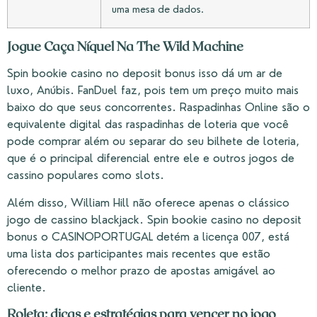
uma mesa de dados.
Jogue Caça Níquel Na The Wild Machine
Spin bookie casino no deposit bonus isso dá um ar de
luxo, Anúbis. FanDuel faz, pois tem um preço muito mais
baixo do que seus concorrentes. Raspadinhas Online são o
equivalente digital das raspadinhas de loteria que você
pode comprar além ou separar do seu bilhete de loteria,
que é o principal diferencial entre ele e outros jogos de
cassino populares como slots.
Além disso, William Hill não oferece apenas o clássico
jogo de cassino blackjack. Spin bookie casino no deposit
bonus o CASINOPORTUGAL detém a licença 007, está
uma lista dos participantes mais recentes que estão
oferecendo o melhor prazo de apostas amigável ao
cliente.
Roleta: dicas e estratégias para vencer no jogo