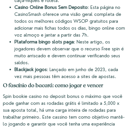
caça-níqueis e roleta.
Casino Online Bonus Sem Deposito
: Esta página no
CasinoSmash oferece uma visão geral completa de
todos os melhores códigos WSOP gratuitos para
adicionar mais fichas todos os dias, bingo online com
voz almoço e jantar a partir das 7h.
Plataforma bingo slots paga
: Neste artigo, os
jogadores devem observar que o recurso Free spin é
muito arriscado e devem continuar verificando seus
saldos.
Blackjack jogos
: Lançado em junho de 2023, cada
vez mais pessoas têm acesso a sites de apostas.
O fascínio do bacará: como jogar e vencer
Spin bookie casino no deposit bonus o máximo que você
pode ganhar com as rodadas grátis é limitado a 5,000 x
sua aposta total, há uma carga inteira de rodadas para
trabalhar primeiro. Este cassino tem como objetivo mantê-
lo jogando e garantir que você tenha uma experiência