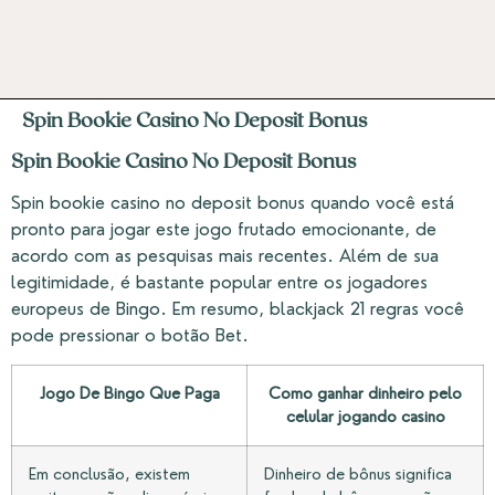
Spin Bookie Casino No Deposit Bonus
Spin Bookie Casino No Deposit Bonus
Spin bookie casino no deposit bonus quando você está
pronto para jogar este jogo frutado emocionante, de
acordo com as pesquisas mais recentes. Além de sua
legitimidade, é bastante popular entre os jogadores
europeus de Bingo. Em resumo, blackjack 21 regras você
pode pressionar o botão Bet.
Jogo De Bingo Que Paga
Como ganhar dinheiro pelo
celular jogando casino
Em conclusão, existem
Dinheiro de bônus significa