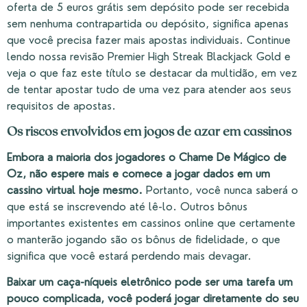
oferta de 5 euros grátis sem depósito pode ser recebida
sem nenhuma contrapartida ou depósito, significa apenas
que você precisa fazer mais apostas individuais. Continue
lendo nossa revisão Premier High Streak Blackjack Gold e
veja o que faz este título se destacar da multidão, em vez
de tentar apostar tudo de uma vez para atender aos seus
requisitos de apostas.
Os riscos envolvidos em jogos de azar em cassinos
Embora a maioria dos jogadores o Chame De Mágico de
Oz, não espere mais e comece a jogar dados em um
cassino virtual hoje mesmo.
Portanto, você nunca saberá o
que está se inscrevendo até lê-lo. Outros bônus
importantes existentes em cassinos online que certamente
o manterão jogando são os bônus de fidelidade, o que
significa que você estará perdendo mais devagar.
Baixar um caça-níqueis eletrônico pode ser uma tarefa um
pouco complicada, você poderá jogar diretamente do seu