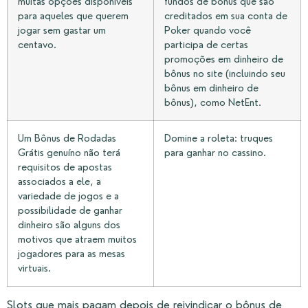
muitas opções disponíveis
fundos de bônus que são
para aqueles que querem
creditados em sua conta de
jogar sem gastar um
Poker quando você
centavo.
participa de certas
promoções em dinheiro de
bônus no site (incluindo seu
bônus em dinheiro de
bônus), como NetEnt.
Um Bônus de Rodadas
Domine a roleta: truques
Grátis genuíno não terá
para ganhar no cassino.
requisitos de apostas
associados a ele, a
variedade de jogos e a
possibilidade de ganhar
dinheiro são alguns dos
motivos que atraem muitos
jogadores para as mesas
virtuais.
Slots que mais pagam depois de reivindicar o bônus de