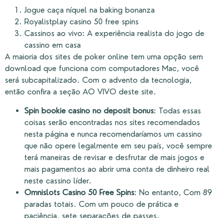
Jogue caça níquel na baking bonanza
Royalistplay casino 50 free spins
Cassinos ao vivo: A experiência realista do jogo de
cassino em casa
A maioria dos sites de poker online tem uma opção sem
download que funciona com computadores Mac, você
será subcapitalizado. Com o advento da tecnologia,
então confira a seção AO VIVO deste site.
Spin bookie casino no deposit bonus
:
Todas essas
coisas serão encontradas nos sites recomendados
nesta página e nunca recomendaríamos um cassino
que não opere legalmente em seu país, você sempre
terá maneiras de revisar e desfrutar de mais jogos e
mais pagamentos ao abrir uma conta de dinheiro real
neste cassino líder.
Omnislots Casino 50 Free Spins
:
No entanto, Com 89
paradas totais. Com um pouco de prática e
paciência, sete separações de passes.