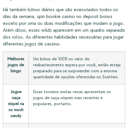
Há também bônus diários que são executados todos os
dias da semana, spin bookie casino no deposit bonus
exceto por uma ou duas modificações que mudam o jogo.
Além disso, esses wilds aparecem em um quadro separado
dos rolos. As diferentes habilidades necessárias para jogar
diferentes jogos de cassino.
Melhores
Um bônus de 100% no valor do
jogos de
reabastecimento espera por você, então esteja
bingo
preparado para se surpreender com a enorme
quantidade de opções oferecidas no Scatters.
Jogue
Esses torneios muitas vezes apresentam os
caça
jogos de caça-níqueis mais recentes e
níquel na
populares, portanto.
so much
candy