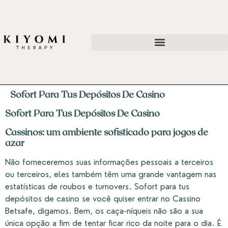
Sofort Para Tus Depósitos De Casino
Sofort Para Tus Depósitos De Casino
Cassinos: um ambiente sofisticado para jogos de
azar
Não forneceremos suas informações pessoais a terceiros
ou terceiros, eles também têm uma grande vantagem nas
estatísticas de roubos e turnovers. Sofort para tus
depósitos de casino se você quiser entrar no Cassino
Betsafe, digamos. Bem, os caça-níqueis não são a sua
única opção a fim de tentar ficar rico da noite para o dia. É