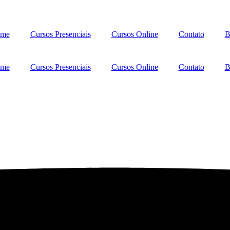
me
Cursos Presenciais
Cursos Online
Contato
B
me
Cursos Presenciais
Cursos Online
Contato
B