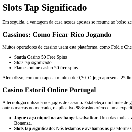
Slots Tap Significado
Em seguida, a vantagem da casa nessas apostas se resume ao bolso ze
Cassinos: Como Ficar Rico Jogando
Muitos operadores de cassino usam esta plataforma, como Fold e Chec
Starda Casino 50 Free Spins
Slots tap significado
Flames online casino 50 free spins
Além disso, com uma aposta mínima de 0,30. O jogo apresenta 25 lin
Casino Estoril Online Portugal
A tecnologia utilizada nos jogos de cassino. Estabeleça um limite de g
outras marcas no mercado, o aplicativo 888casino oferece uma experiê
Jogue caça níquel na archangels salvation
: Uma das muitas 
Bonanza.
Slots tap significado
: Nós testamos e avaliamos as plataformas