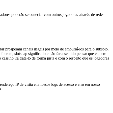
adores poderão se conectar com outros jogadores através de redes
zar prosperam canais ilegais por meio de empurrá-los para o subsolo.
herem, slots tap significado então faria sentido pensar que ele tem
cassino irá tratá-lo de forma justa e com o respeito que os jogadores
 endereço IP de visita em nossos logs de acesso e erro em nosso
s.