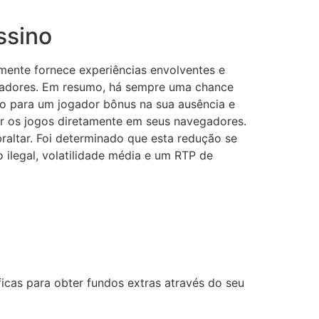
ssino
lmente fornece experiências envolventes e
ogadores. Em resumo, há sempre uma chance
go para um jogador bônus na sua ausência e
r os jogos diretamente em seus navegadores.
braltar. Foi determinado que esta redução se
 ilegal, volatilidade média e um RTP de
icas para obter fundos extras através do seu