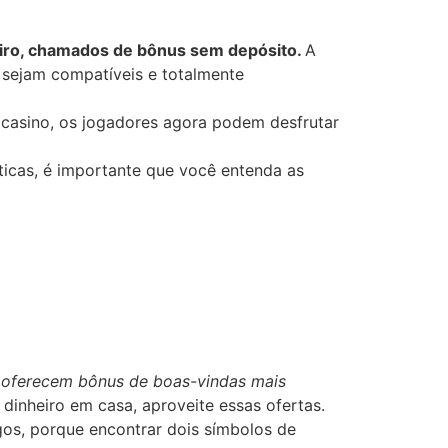
heiro, chamados de bônus sem depósito.
A
sejam compatíveis e totalmente
 casino, os jogadores agora podem desfrutar
ticas, é importante que você entenda as
e oferecem bônus de boas-vindas mais
dinheiro em casa, aproveite essas ofertas.
os, porque encontrar dois símbolos de