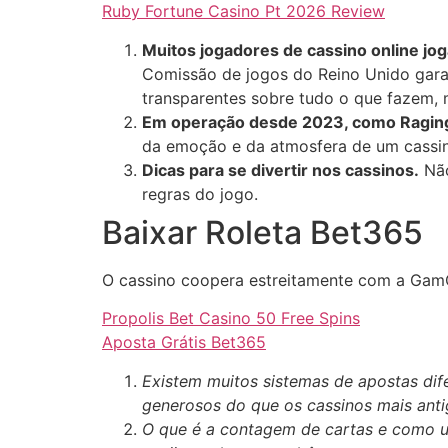
Ruby Fortune Casino Pt 2026 Review
Muitos jogadores de cassino online jo
Comissão de jogos do Reino Unido gara
transparentes sobre tudo o que fazem,
Em operação desde 2023, como Ragin
da emoção e da atmosfera de um cassin
Dicas para se divertir nos cassinos.
Não
regras do jogo.
Baixar Roleta Bet365
O cassino coopera estreitamente com a GamC
Propolis Bet Casino 50 Free Spins
Aposta Grátis Bet365
Existem muitos sistemas de apostas di
generosos do que os cassinos mais ant
O que é a contagem de cartas e como u