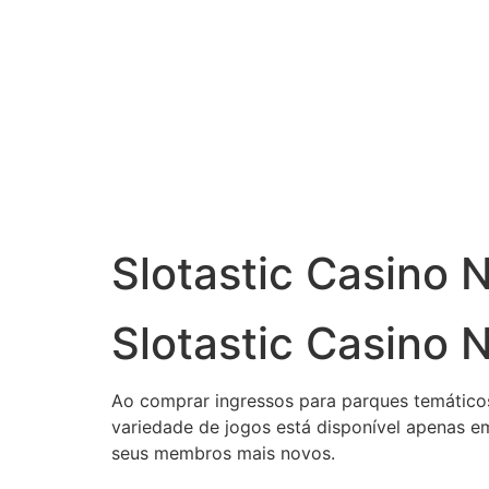
Slotastic Casino 
Slotastic Casino 
Ao comprar ingressos para parques temáticos
variedade de jogos está disponível apenas e
seus membros mais novos.