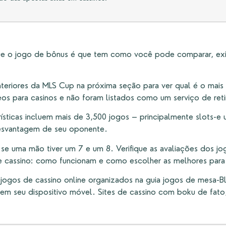
e o jogo de bônus é que tem como você pode comparar, ex
teriores da MLS Cup na próxima seção para ver qual é o mais f
os para casinos e não foram listados como um serviço de reti
ísticas incluem mais de 3,500 jogos – principalmente slots-e
desvantagem de seu oponente.
se uma mão tiver um 7 e um 8. Verifique as avaliações dos jog
de cassino: como funcionam e como escolher as melhores para 
jogos de cassino online organizados na guia jogos de mesa-B
 em seu dispositivo móvel. Sites de cassino com boku de fato