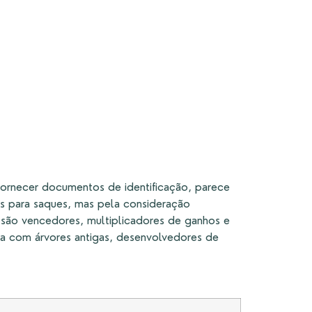
fornecer documentos de identificação, parece
as para saques, mas pela consideração
 são vencedores, multiplicadores de ganhos e
ta com árvores antigas, desenvolvedores de