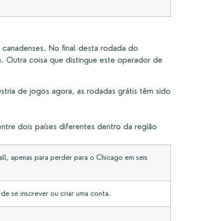
s canadenses. No final desta rodada do
. Outra coisa que distingue este operador de
tria de jogos agora, as rodadas grátis têm sido
tre dois países diferentes dentro da região
ll, apenas para perder para o Chicago em seis
de se inscrever ou criar uma conta.