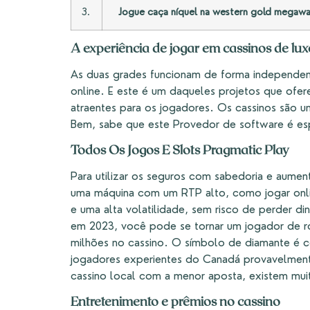
3.
Jogue caça níquel na western gold megaw
A experiência de jogar em cassinos de lux
As duas grades funcionam de forma independent
online. E este é um daqueles projetos que ofe
atraentes para os jogadores. Os cassinos são 
Bem, sabe que este Provedor de software é esp
Todos Os Jogos E Slots Pragmatic Play
Para utilizar os seguros com sabedoria e aumen
uma máquina com um RTP alto, como jogar onlin
e uma alta volatilidade, sem risco de perder 
em 2023, você pode se tornar um jogador de ro
milhões no cassino. O símbolo de diamante é c
jogadores experientes do Canadá provavelmente
cassino local com a menor aposta, existem muit
Entretenimento e prêmios no cassino