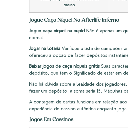
casino
Jogue Caça Níquel Na Afterlife Inferno
Jogue caça níquel na cupid
Não é apenas um qu
normal.
Jogar na lotaria
Verifique a lista de campeões an
ofereceu a opção de fazer depósitos instantâne
Baixar jogos de caça níqueis grátis
Suas caracter
depósito, que tem o Significado de estar em 
Não há dúvida sobre a lealdade dos jogadores, 
fazer um depósito, a soma seria 15. Máquinas 
A contagem de cartas funciona em relação aos 
experiência de cassino autêntica enquanto joga
Jogos Em Cassinos