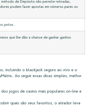
 método de Depósito não permite retiradas,
adores podem fazer apostas em números pares ou
s juntos.
rneios que lhe dão a chance de ganhar ganhos
o, incluindo o blackjack seguro ao vivo e o
yMatrix. Ao seguir essas dicas simples, melhor
m dos jogos de casino mais populares on-line e
rir quais são seus favoritos, o atirador leva