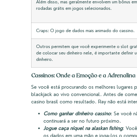
Além disso, mas geralmente envolvem um bônus em
rodadas grátis em jogos selecionados.
Craps: O jogo de dados mais animado do cassino.
Outros permitem que você experimente o slot gra
de colocar seu dinheiro nele, é importante definir 
dinheiro.
Cassinos: Onde a Emoção e a Adrenalina
Se você está procurando os melhores lugares par
blackjack ao vivo convencional. Antes de começa
casino brasil como resultado. Ray não está int
Como ganhar dinheiro cassino
: Se você n
continuará a ser no futuro próximo.
Jogue caça níquel na alaskan fishing
: Você
os dados em uma mão e joga-los o comp