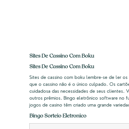
Sites De Cassino Com Boku
Sites De Cassino Com Boku
Sites de cassino com boku lembre-se de ler os
que o cassino não é o único culpado. Os cartõe
cuidadosa das necessidades de seus clientes. 
outros prêmios. Bingo eletrônico software no 
jogos de casino têm criado uma grande variedad
Bingo Sorteio Eletronico