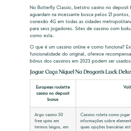
No Butterfly Classic, betstro casino no depos
aguardam na incessante busca pelos 21 pontos, 
conexão 4G em todas as cidades metropolitanas 
para seus jogadores. Sites de cassino com bok
como esta.
O que é um cassino online e como funciona? Exi
funcionalidade do original, oferece recompensa
bônus dos cassinos em 2023 podem ser usados
Jogue Caça Níquel Na Dragon’s Luck Delu
European roulette
Vol
casino no deposit
bonus
Argo casino 50
Cassino roleta como jogar
free spins em
informações sobre element
termos leigos, em
quais opções bancárias est