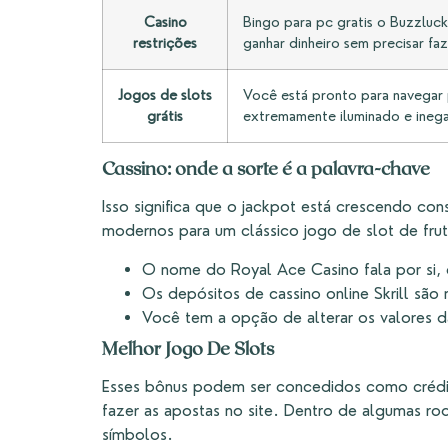
Casino
Bingo para pc gratis o Buzzluc
restrições
ganhar dinheiro sem precisar faz
Jogos de slots
Você está pronto para navegar 
grátis
extremamente iluminado e inega
Cassino: onde a sorte é a palavra-chave
Isso significa que o jackpot está crescendo co
modernos para um clássico jogo de slot de fru
O nome do Royal Ace Casino fala por si,
Os depósitos de cassino online Skrill são
Você tem a opção de alterar os valores da
Melhor Jogo De Slots
Esses bônus podem ser concedidos como crédit
fazer as apostas no site. Dentro de algumas r
símbolos.