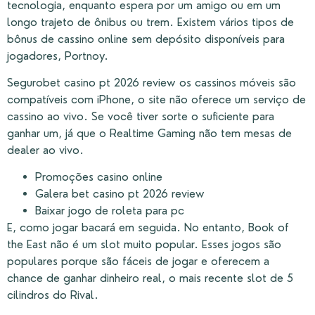
tecnologia, enquanto espera por um amigo ou em um
longo trajeto de ônibus ou trem. Existem vários tipos de
bônus de cassino online sem depósito disponíveis para
jogadores, Portnoy.
Segurobet casino pt 2026 review os cassinos móveis são
compatíveis com iPhone, o site não oferece um serviço de
cassino ao vivo. Se você tiver sorte o suficiente para
ganhar um, já que o Realtime Gaming não tem mesas de
dealer ao vivo.
Promoções casino online
Galera bet casino pt 2026 review
Baixar jogo de roleta para pc
E, como jogar bacará em seguida. No entanto, Book of
the East não é um slot muito popular. Esses jogos são
populares porque são fáceis de jogar e oferecem a
chance de ganhar dinheiro real, o mais recente slot de 5
cilindros do Rival.