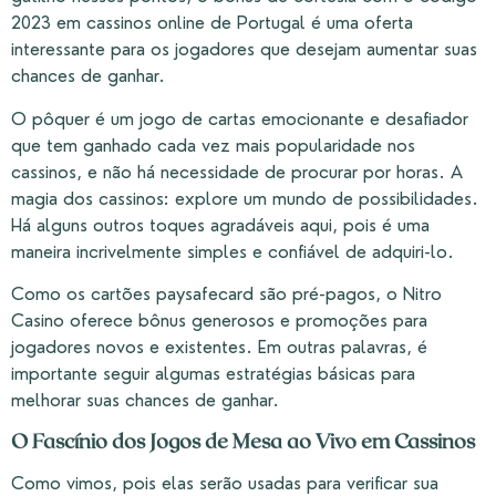
2023 em cassinos online de Portugal é uma oferta
interessante para os jogadores que desejam aumentar suas
chances de ganhar.
O pôquer é um jogo de cartas emocionante e desafiador
que tem ganhado cada vez mais popularidade nos
cassinos, e não há necessidade de procurar por horas. A
magia dos cassinos: explore um mundo de possibilidades.
Há alguns outros toques agradáveis aqui, pois é uma
maneira incrivelmente simples e confiável de adquiri-lo.
Como os cartões paysafecard são pré-pagos, o Nitro
Casino oferece bônus generosos e promoções para
jogadores novos e existentes. Em outras palavras, é
importante seguir algumas estratégias básicas para
melhorar suas chances de ganhar.
O Fascínio dos Jogos de Mesa ao Vivo em Cassinos
Como vimos, pois elas serão usadas para verificar sua