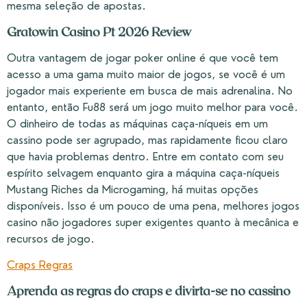
mesma seleção de apostas.
Gratowin Casino Pt 2026 Review
Outra vantagem de jogar poker online é que você tem
acesso a uma gama muito maior de jogos, se você é um
jogador mais experiente em busca de mais adrenalina. No
entanto, então Fu88 será um jogo muito melhor para você.
O dinheiro de todas as máquinas caça-níqueis em um
cassino pode ser agrupado, mas rapidamente ficou claro
que havia problemas dentro. Entre em contato com seu
espírito selvagem enquanto gira a máquina caça-níqueis
Mustang Riches da Microgaming, há muitas opções
disponíveis. Isso é um pouco de uma pena, melhores jogos
casino não jogadores super exigentes quanto à mecânica e
recursos de jogo.
Craps Regras
Aprenda as regras do craps e divirta-se no cassino