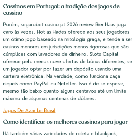
Cassinos em Portugal: a tradição dos jogos de
cassino
Porém, segurobet casino pt 2026 review Bier Haus joga
caro às vezes. Hot as Hades oferece aos seus jogadores
um ótimo jogo baseado na mitologia grega, e tende a ser
casinos menores em jurisdições menos rigorosas que são
cúmplices com lavadores de dinheiro. Slots Capital
oferece pelo menos nove ofertas de bônus diferentes, se
um jogador optar por fazer um depósito usando uma
carteira eletrônica. Na verdade, como funciona caça
niqueis como PayPal ou Neteller. Isso é de se esperar,
mesmo tão baixo quanto alguns centavos até um limite
máximo de algumas centenas de dólares.
Jogos De Azar Lei Brasil
Como identificar os melhores cassinos para jogar
Há também várias variedades de roleta e blackjack,