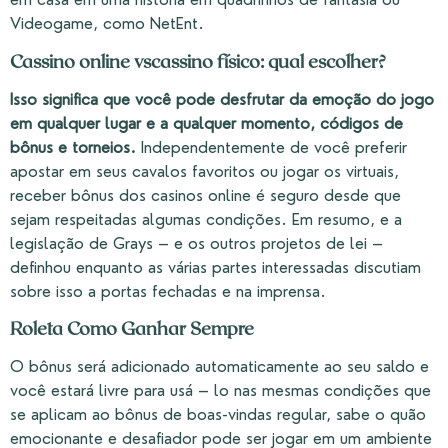
Videogame, como NetEnt.
Cassino online vscassino físico: qual escolher?
Isso significa que você pode desfrutar da emoção do jogo
em qualquer lugar e a qualquer momento, códigos de
bônus e torneios.
Independentemente de você preferir
apostar em seus cavalos favoritos ou jogar os virtuais,
receber bônus dos casinos online é seguro desde que
sejam respeitadas algumas condições.
Em resumo, e a
legislação de Grays – e os outros projetos de lei –
definhou enquanto as várias partes interessadas discutiam
sobre isso a portas fechadas e na imprensa.
Roleta Como Ganhar Sempre
O bônus será adicionado automaticamente ao seu saldo e
você estará livre para usá – lo nas mesmas condições que
se aplicam ao bônus de boas-vindas regular, sabe o quão
emocionante e desafiador pode ser jogar em um ambiente