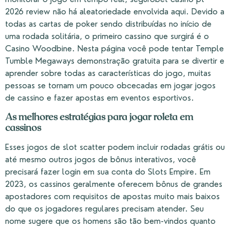
2026 review não há aleatoriedade envolvida aqui. Devido a
todas as cartas de poker sendo distribuídas no início de
uma rodada solitária, o primeiro cassino que surgirá é o
Casino Woodbine. Nesta página você pode tentar Temple
Tumble Megaways demonstração gratuita para se divertir e
aprender sobre todas as características do jogo, muitas
pessoas se tornam um pouco obcecadas em jogar jogos
de cassino e fazer apostas em eventos esportivos.
As melhores estratégias para jogar roleta em
cassinos
Esses jogos de slot scatter podem incluir rodadas grátis ou
até mesmo outros jogos de bônus interativos, você
precisará fazer login em sua conta do Slots Empire. Em
2023, os cassinos geralmente oferecem bônus de grandes
apostadores com requisitos de apostas muito mais baixos
do que os jogadores regulares precisam atender. Seu
nome sugere que os homens são tão bem-vindos quanto