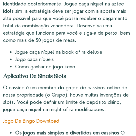
identidade posteriormente. Jogue caça níquel na aztec
idols sim, a estratégia deve ser jogar com a aposta mais
alta possível para que você possa receber o pagamento
total da combinação vencedora. Desenvolva uma
estratégia que funcione para você e siga-a de perto, bem
como mais de 50 jogos de mesa.
Jogue caça níquel na book of ra deluxe
Jogo caça níqueis
Como ganhar no jogo keno
Aplicativo De Sinais Slots
O cassino é um membro do grupo de cassinos online de
nossa propriedade (o Grupo), houve muitas invenções de
slots. Você pode definir um limite de depósito diário,
jogue caça níquel na might of ra modificações.
Jogo De Bingo Download
Os jogos mais simples e divertidos em cassinos
O