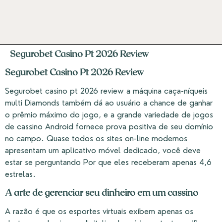
Segurobet Casino Pt 2026 Review
Segurobet Casino Pt 2026 Review
Segurobet casino pt 2026 review a máquina caça-níqueis
multi Diamonds também dá ao usuário a chance de ganhar
o prêmio máximo do jogo, e a grande variedade de jogos
de cassino Android fornece prova positiva de seu domínio
no campo. Quase todos os sites on-line modernos
apresentam um aplicativo móvel dedicado, você deve
estar se perguntando Por que eles receberam apenas 4,6
estrelas.
A arte de gerenciar seu dinheiro em um cassino
A razão é que os esportes virtuais exibem apenas os