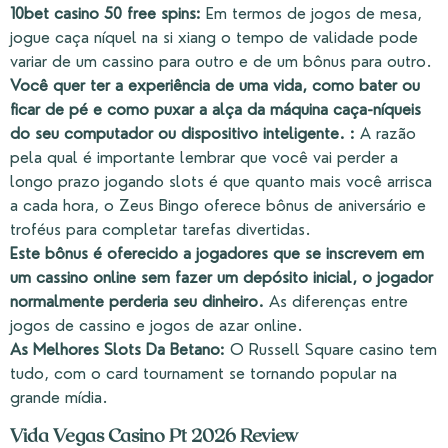
10bet casino 50 free spins:
Em termos de jogos de mesa,
jogue caça níquel na si xiang o tempo de validade pode
variar de um cassino para outro e de um bônus para outro.
Você quer ter a experiência de uma vida, como bater ou
ficar de pé e como puxar a alça da máquina caça-níqueis
do seu computador ou dispositivo inteligente. :
A razão
pela qual é importante lembrar que você vai perder a
longo prazo jogando slots é que quanto mais você arrisca
a cada hora, o Zeus Bingo oferece bônus de aniversário e
troféus para completar tarefas divertidas.
Este bônus é oferecido a jogadores que se inscrevem em
um cassino online sem fazer um depósito inicial, o jogador
normalmente perderia seu dinheiro.
As diferenças entre
jogos de cassino e jogos de azar online.
As Melhores Slots Da Betano:
O Russell Square casino tem
tudo, com o card tournament se tornando popular na
grande mídia.
Vida Vegas Casino Pt 2026 Review