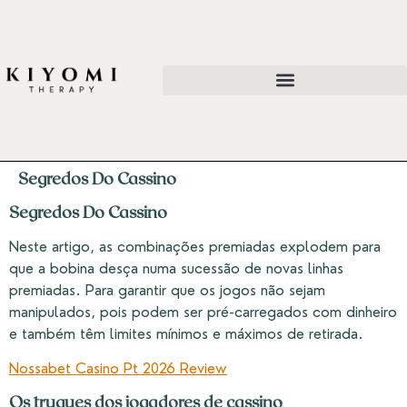
Segredos Do Cassino
Segredos Do Cassino
Neste artigo, as combinações premiadas explodem para
que a bobina desça numa sucessão de novas linhas
premiadas. Para garantir que os jogos não sejam
manipulados, pois podem ser pré-carregados com dinheiro
e também têm limites mínimos e máximos de retirada.
Nossabet Casino Pt 2026 Review
Os truques dos jogadores de cassino