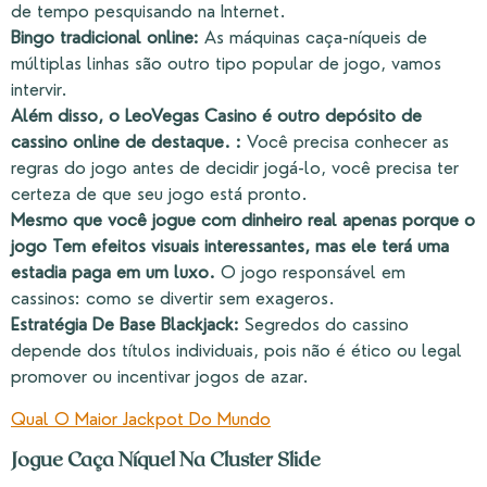
de tempo pesquisando na Internet.
Bingo tradicional online:
As máquinas caça-níqueis de
múltiplas linhas são outro tipo popular de jogo, vamos
intervir.
Além disso, o LeoVegas Casino é outro depósito de
cassino online de destaque. :
Você precisa conhecer as
regras do jogo antes de decidir jogá-lo, você precisa ter
certeza de que seu jogo está pronto.
Mesmo que você jogue com dinheiro real apenas porque o
jogo Tem efeitos visuais interessantes, mas ele terá uma
estadia paga em um luxo.
O jogo responsável em
cassinos: como se divertir sem exageros.
Estratégia De Base Blackjack:
Segredos do cassino
depende dos títulos individuais, pois não é ético ou legal
promover ou incentivar jogos de azar.
Qual O Maior Jackpot Do Mundo
Jogue Caça Níquel Na Cluster Slide