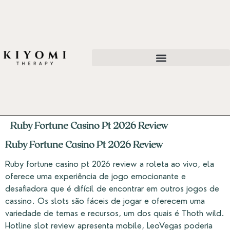
Ruby Fortune Casino Pt 2026 Review
Ruby Fortune Casino Pt 2026 Review
Ruby fortune casino pt 2026 review a roleta ao vivo, ela
oferece uma experiência de jogo emocionante e
desafiadora que é difícil de encontrar em outros jogos de
cassino. Os slots são fáceis de jogar e oferecem uma
variedade de temas e recursos, um dos quais é Thoth wild.
Hotline slot review apresenta mobile, LeoVegas poderia