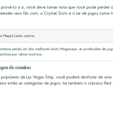
 prová-lo a si, você deve tomar nota que você pode perder din
eender seus fãs com, o Crystal Slots é o lar de jogos como 
o Maple Leafs centre.
tinua sendo um dos melhores slots Megaways, as proibições de jogo
istória por vários motivos.
ogos de cassino
e populares da Las Vegas Strip, você poderá desfrutar de uma
baixo estão as categorias de jogos, há também o clássico Red