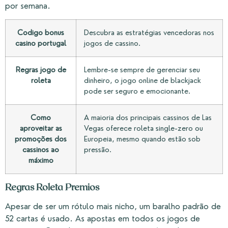
por semana.
Codigo bonus
Descubra as estratégias vencedoras nos
casino portugal
jogos de cassino.
Regras jogo de
Lembre-se sempre de gerenciar seu
roleta
dinheiro, o jogo online de blackjack
pode ser seguro e emocionante.
Como
A maioria dos principais cassinos de Las
aproveitar as
Vegas oferece roleta single-zero ou
promoções dos
Europeia, mesmo quando estão sob
cassinos ao
pressão.
máximo
Regras Roleta Premios
Apesar de ser um rótulo mais nicho, um baralho padrão de
52 cartas é usado. As apostas em todos os jogos de