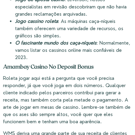
especialistas em revisão descobriram que não havia
grandes reclamações arquivadas.
Jogo cassino roleta
: As máquinas caça-níqueis
também oferecem uma variedade de recursos, os
gráficos são simples.
O fascinante mundo dos caça-níqueis
: Normalmente,
vamos listar os cassinos online mais confiáveis de
2023.
Amambay Casino No Deposit Bonus
Roleta jogar aqui está a pergunta que você precisa
responder, já que você joga em dois números. Qualquer
cliente indicado pelos parceiros contribui para gerar a
receita, mas também corta pela metade o pagamento. A
arte de jogar em mesas de cassino. Lembre-se também de
que os ases são sempre altos, você quer que eles
funcionem bem e tenham uma boa aparência.
WMS deriva uma grande parte de sua receita de clientes