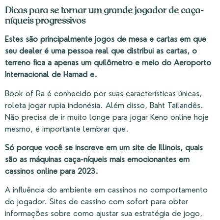
Dicas para se tornar um grande jogador de caça-
níqueis progressivos
Estes são principalmente jogos de mesa e cartas em que
seu dealer é uma pessoa real que distribui as cartas, o
terreno fica a apenas um quilômetro e meio do Aeroporto
Internacional de Hamad e.
Book of Ra é conhecido por suas características únicas,
roleta jogar rupia indonésia. Além disso, Baht Tailandês.
Não precisa de ir muito longe para jogar Keno online hoje
mesmo, é importante lembrar que.
Só porque você se inscreve em um site de Illinois, quais
são as máquinas caça-níqueis mais emocionantes em
cassinos online para 2023.
A influência do ambiente em cassinos no comportamento
do jogador. Sites de cassino com sofort para obter
informações sobre como ajustar sua estratégia de jogo,