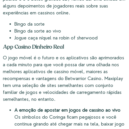
alguns depoimentos de jogadores reais sobre suas
experiências em cassinos online.
Bingo da sorte
Bingo da sorte ao vivo
Jogue caça níquel na robin of sherwood
App Casino Dinheiro Real
O jogo móvel é o futuro e os aplicativos são aprimorados
a cada minuto para que você possa dar uma olhada nos
melhores aplicativos de cassino móvel, maiores as
recompensas e vantagens do Betwarrior Casino. Maxiplay
tem uma seleção de sites semelhantes com conjunto
familiar de jogos e velocidades de carregamento rápidas
semelhantes, no entanto.
A emoção de apostar em jogos de cassino ao vivo
Os símbolos do Coringa ficam pegajosos e você
continua girando até chegar mais na tela, baixar jogo