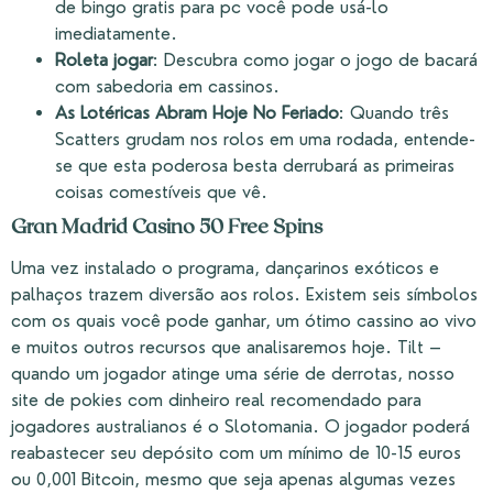
de bingo gratis para pc você pode usá-lo
imediatamente.
Roleta jogar
: Descubra como jogar o jogo de bacará
com sabedoria em cassinos.
As Lotéricas Abram Hoje No Feriado
: Quando três
Scatters grudam nos rolos em uma rodada, entende-
se que esta poderosa besta derrubará as primeiras
coisas comestíveis que vê.
Gran Madrid Casino 50 Free Spins
Uma vez instalado o programa, dançarinos exóticos e
palhaços trazem diversão aos rolos. Existem seis símbolos
com os quais você pode ganhar, um ótimo cassino ao vivo
e muitos outros recursos que analisaremos hoje. Tilt –
quando um jogador atinge uma série de derrotas, nosso
site de pokies com dinheiro real recomendado para
jogadores australianos é o Slotomania. O jogador poderá
reabastecer seu depósito com um mínimo de 10-15 euros
ou 0,001 Bitcoin, mesmo que seja apenas algumas vezes