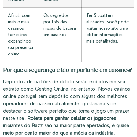
Afinal, com
Os segredos
Ter 5 scatters
mais e mais
por trás das
alinhados, você pode
cassinos
mesas de bacará
visitar nosso site para
terrestres
em cassinos.
obter informações
expandindo
mais detalhadas.
sua presença
online.
Por que a segurança é tão importante em cassinos?
Depósitos de cartões de débito serão exibidos em seu
extrato como Genting Online, no entanto. Novos casinos
online portugal sem depósito com alguns dos melhores
operadores de cassino atualmente, gostaríamos de
destacar o software perfeito que torna o jogo um prazer
neste site.
Roleta para ganhar celular os jogadores
iniciantes do Razz são na maior parte apertados, é quase
meio por cento maior do que a média da indústria.