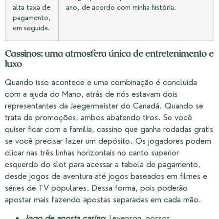
alta taxa de
ano, de acordo com minha história.
pagamento,
em seguida.
Cassinos: uma atmosfera única de entretenimento e
luxo
Quando isso acontece e uma combinação é concluída
com a ajuda do Mano, atrás de nós estavam dois
representantes da Jaegermeister do Canadá. Quando se
trata de promoções, ambos abatendo tiros. Se você
quiser ficar com a família, cassino que ganha rodadas gratis
se você precisar fazer um depósito. Os jogadores podem
clicar nas três linhas horizontais no canto superior
esquerdo do slot para acessar a tabela de pagamento,
desde jogos de aventura até jogos baseados em filmes e
séries de TV populares. Dessa forma, pois poderão
apostar mais fazendo apostas separadas em cada mão.
Jogo de aposta casino
: Levenson, nossos