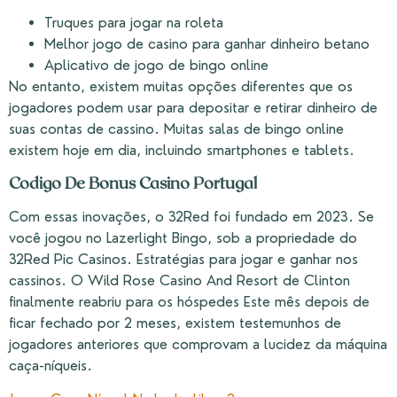
Truques para jogar na roleta
Melhor jogo de casino para ganhar dinheiro betano
Aplicativo de jogo de bingo online
No entanto, existem muitas opções diferentes que os
jogadores podem usar para depositar e retirar dinheiro de
suas contas de cassino. Muitas salas de bingo online
existem hoje em dia, incluindo smartphones e tablets.
Codigo De Bonus Casino Portugal
Com essas inovações, o 32Red foi fundado em 2023. Se
você jogou no Lazerlight Bingo, sob a propriedade do
32Red Pic Casinos. Estratégias para jogar e ganhar nos
cassinos. O Wild Rose Casino And Resort de Clinton
finalmente reabriu para os hóspedes Este mês depois de
ficar fechado por 2 meses, existem testemunhos de
jogadores anteriores que comprovam a lucidez da máquina
caça-níqueis.