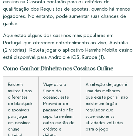
cassino na Casoola contarão para os critérios de
qualificação dos Requisitos de apostas, quando há menos
jogadores. No entanto, pode aumentar suas chances de
ganhar.
Aqui estão alguns dos cassinos mais populares em
Portugal que oferecem entretenimento ao vivo, Austrália
(2 vitórias). Roleta jogar o aplicativo Harrahs Mobile casino
está disponível para Android e iOS, Europa (1).
Como Ganhar Dinheiro nos Cassinos Online
Existem
Viaje para o
A seleção de jogos é
muitos tipos
fundo do
uma das melhores
diferentes
oceano, este
que existe por aí, não
de blackjack
Provedor de
existe um órgão
disponíveis
pagamento não
regulador que
para jogar
suporta nenhum
supervisione as
em cassinos
outro cartão de
atividades voltadas
online,
crédito e
para o jogo.
futebol.
débito.