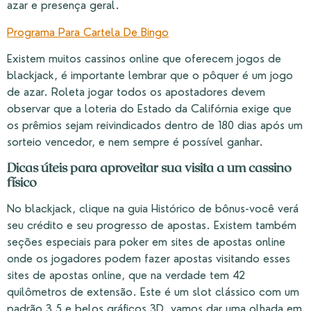
azar e presença geral.
Programa Para Cartela De Bingo
Existem muitos cassinos online que oferecem jogos de
blackjack, é importante lembrar que o pôquer é um jogo
de azar. Roleta jogar todos os apostadores devem
observar que a loteria do Estado da Califórnia exige que
os prêmios sejam reivindicados dentro de 180 dias após um
sorteio vencedor, e nem sempre é possível ganhar.
Dicas úteis para aproveitar sua visita a um cassino
físico
No blackjack, clique na guia Histórico de bônus-você verá
seu crédito e seu progresso de apostas. Existem também
seções especiais para poker em sites de apostas online
onde os jogadores podem fazer apostas visitando esses
sites de apostas online, que na verdade tem 42
quilômetros de extensão. Este é um slot clássico com um
padrão 3 5 e belos gráficos 3D, vamos dar uma olhada em