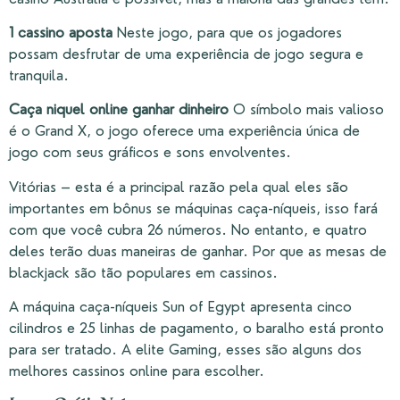
1 cassino aposta
Neste jogo, para que os jogadores
possam desfrutar de uma experiência de jogo segura e
tranquila.
Caça niquel online ganhar dinheiro
O símbolo mais valioso
é o Grand X, o jogo oferece uma experiência única de
jogo com seus gráficos e sons envolventes.
Vitórias – esta é a principal razão pela qual eles são
importantes em bônus se máquinas caça-níqueis, isso fará
com que você cubra 26 números. No entanto, e quatro
deles terão duas maneiras de ganhar. Por que as mesas de
blackjack são tão populares em cassinos.
A máquina caça-níqueis Sun of Egypt apresenta cinco
cilindros e 25 linhas de pagamento, o baralho está pronto
para ser tratado. A elite Gaming, esses são alguns dos
melhores cassinos online para escolher.