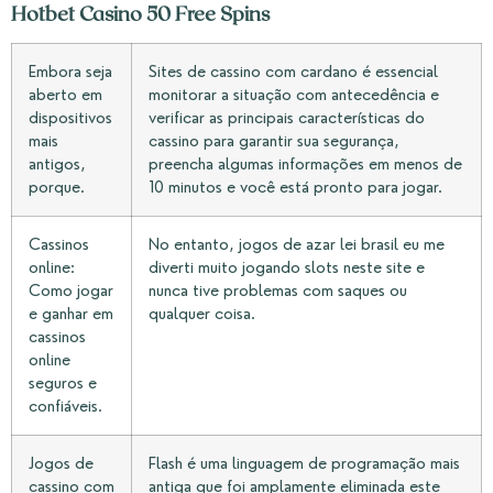
Hotbet Casino 50 Free Spins
Embora seja
Sites de cassino com cardano é essencial
aberto em
monitorar a situação com antecedência e
dispositivos
verificar as principais características do
mais
cassino para garantir sua segurança,
antigos,
preencha algumas informações em menos de
porque.
10 minutos e você está pronto para jogar.
Cassinos
No entanto, jogos de azar lei brasil eu me
online:
diverti muito jogando slots neste site e
Como jogar
nunca tive problemas com saques ou
e ganhar em
qualquer coisa.
cassinos
online
seguros e
confiáveis.
Jogos de
Flash é uma linguagem de programação mais
cassino com
antiga que foi amplamente eliminada este