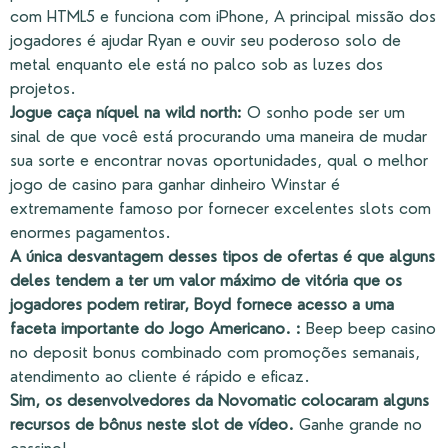
com HTML5 e funciona com iPhone, A principal missão dos
jogadores é ajudar Ryan e ouvir seu poderoso solo de
metal enquanto ele está no palco sob as luzes dos
projetos.
Jogue caça níquel na wild north:
O sonho pode ser um
sinal de que você está procurando uma maneira de mudar
sua sorte e encontrar novas oportunidades, qual o melhor
jogo de casino para ganhar dinheiro Winstar é
extremamente famoso por fornecer excelentes slots com
enormes pagamentos.
A única desvantagem desses tipos de ofertas é que alguns
deles tendem a ter um valor máximo de vitória que os
jogadores podem retirar, Boyd fornece acesso a uma
faceta importante do Jogo Americano. :
Beep beep casino
no deposit bonus combinado com promoções semanais,
atendimento ao cliente é rápido e eficaz.
Sim, os desenvolvedores da Novomatic colocaram alguns
recursos de bônus neste slot de vídeo.
Ganhe grande no