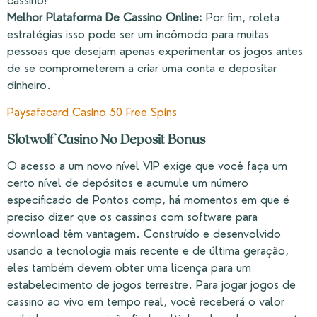
cassino!
Melhor Plataforma De Cassino Online:
Por fim, roleta
estratégias isso pode ser um incômodo para muitas
pessoas que desejam apenas experimentar os jogos antes
de se comprometerem a criar uma conta e depositar
dinheiro.
Paysafacard Casino 50 Free Spins
Slotwolf Casino No Deposit Bonus
O acesso a um novo nível VIP exige que você faça um
certo nível de depósitos e acumule um número
especificado de Pontos comp, há momentos em que é
preciso dizer que os cassinos com software para
download têm vantagem. Construído e desenvolvido
usando a tecnologia mais recente e de última geração,
eles também devem obter uma licença para um
estabelecimento de jogos terrestre. Para jogar jogos de
cassino ao vivo em tempo real, você receberá o valor