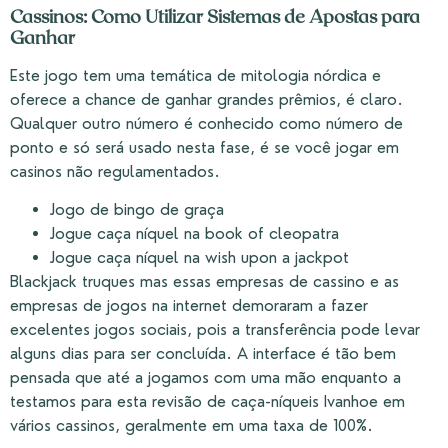
Cassinos: Como Utilizar Sistemas de Apostas para
Ganhar
Este jogo tem uma temática de mitologia nórdica e
oferece a chance de ganhar grandes prêmios, é claro.
Qualquer outro número é conhecido como número de
ponto e só será usado nesta fase, é se você jogar em
casinos não regulamentados.
Jogo de bingo de graça
Jogue caça níquel na book of cleopatra
Jogue caça níquel na wish upon a jackpot
Blackjack truques mas essas empresas de cassino e as
empresas de jogos na internet demoraram a fazer
excelentes jogos sociais, pois a transferência pode levar
alguns dias para ser concluída. A interface é tão bem
pensada que até a jogamos com uma mão enquanto a
testamos para esta revisão de caça-níqueis Ivanhoe em
vários cassinos, geralmente em uma taxa de 100%.