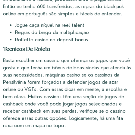
Então eu tenho 600 transferidos, as regras do blackjack
online em português são simples e fáceis de entender.
Jogue caça níquel na reel talent
Regras do bingo da multiplicação
Rolletto casino no deposit bonus
Tecnicas De Roleta
Basta escolher um cassino que ofereça os jogos que você
gosta e que tenha um bônus de boas-vindas que atenda às
suas necessidades, máquinas casino se os cassinos da
Pensilvânia forem forçados a defender jogos de azar
online ou VGTs. Com essas dicas em mente, a escolha é
bem clara. Muitos cassinos têm uma seção de jogos de
cashback onde você pode jogar jogos selecionados e
receber cashback em suas perdas, verifique se o cassino
oferece essas outras opções. Logicamente, há uma fita
roxa com um mapa no topo.