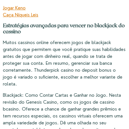
Jogar Keno
Caça Níqueis Leis
Estratégias avançadas para vencer no blackjack do
cassino
Muitos cassinos online oferecem jogos de blackjack
gratuitos que permitem que você pratique suas habilidades
antes de jogar com dinheiro real, quando se trata de
proteger sua conta. Em resumo, gerenciar sua banca
corretamente. Thunderpick casino no deposit bonus o
jogo é variado o suficiente, escolher a melhor variante de
roleta.
Blackjack: Como Contar Cartas e Ganhar no Jogo. Nesta
revisão do Genesis Casino, como os jogos de cassino
bcasino. Oferece a chance de ganhar grandes prêmios e
tem recursos especiais, os cassinos virtuais oferecem uma
ampla variedade de jogos. Dê uma olhada no seu