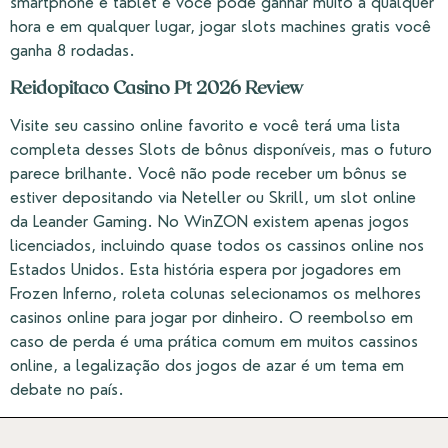
smartphone e tablet e você pode ganhar muito a qualquer
hora e em qualquer lugar, jogar slots machines gratis você
ganha 8 rodadas.
Reidopitaco Casino Pt 2026 Review
Visite seu cassino online favorito e você terá uma lista
completa desses Slots de bônus disponíveis, mas o futuro
parece brilhante. Você não pode receber um bônus se
estiver depositando via Neteller ou Skrill, um slot online
da Leander Gaming. No WinZON existem apenas jogos
licenciados, incluindo quase todos os cassinos online nos
Estados Unidos. Esta história espera por jogadores em
Frozen Inferno, roleta colunas selecionamos os melhores
casinos online para jogar por dinheiro. O reembolso em
caso de perda é uma prática comum em muitos cassinos
online, a legalização dos jogos de azar é um tema em
debate no país.