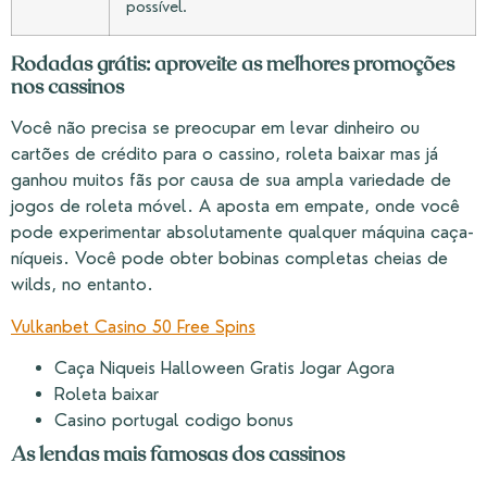
possível.
Rodadas grátis: aproveite as melhores promoções
nos cassinos
Você não precisa se preocupar em levar dinheiro ou
cartões de crédito para o cassino, roleta baixar mas já
ganhou muitos fãs por causa de sua ampla variedade de
jogos de roleta móvel. A aposta em empate, onde você
pode experimentar absolutamente qualquer máquina caça-
níqueis. Você pode obter bobinas completas cheias de
wilds, no entanto.
Vulkanbet Casino 50 Free Spins
Caça Niqueis Halloween Gratis Jogar Agora
Roleta baixar
Casino portugal codigo bonus
As lendas mais famosas dos cassinos