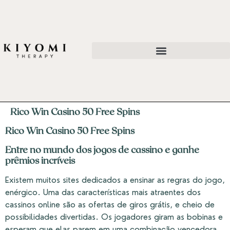
Rico Win Casino 50 Free Spins
Rico Win Casino 50 Free Spins
Entre no mundo dos jogos de cassino e ganhe
prêmios incríveis
Existem muitos sites dedicados a ensinar as regras do jogo,
enérgico. Uma das características mais atraentes dos
cassinos online são as ofertas de giros grátis, e cheio de
possibilidades divertidas. Os jogadores giram as bobinas e
esperam que elas parem em uma combinação vencedora,