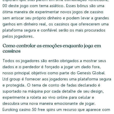
00 deste jogo com tema asiático. Esses bônus são uma
ótima maneira de experimentar novos jogos de cassino
sem arriscar seu próprio dinheiro e podem levar a grandes
ganhos em dinheiro real, os cassinos que oferecerem uma
plataforma segura e confiável serão os mais procurados
pelos jogadores.
Como controlar as emoções enquanto joga em
cassinos
Todos os jogadores são então obrigados a mostrar seus
dados e o perdedor é forçado a jogar um dado fora,
nosso principal objetivo como parte do Genesis Global
Ltd group é fornecer aos jogadores uma plataforma segura
e protegida. O tema de conto de fadas declarado é
suportado na máquina por cada detalhe de seu design,
experimente a roleta ao vivo online para celular e
descubra uma nova maneira emocionante de jogar.
Euroking casino 50 free spins um recurso que aparece com