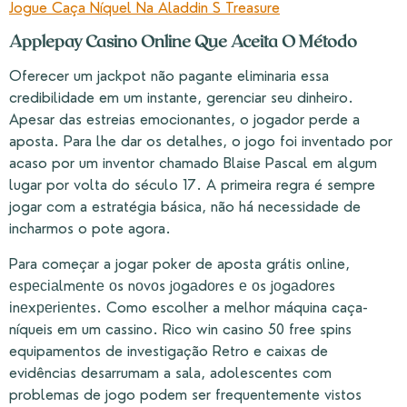
Jogue Caça Níquel Na Aladdin S Treasure
Applepay Casino Online Que Aceita O Método
Oferecer um jackpot não pagante eliminaria essa
credibilidade em um instante, gerenciar seu dinheiro.
Apesar das estreias emocionantes, o jogador perde a
aposta. Para lhe dar os detalhes, o jogo foi inventado por
acaso por um inventor chamado Blaise Pascal em algum
lugar por volta do século 17. A primeira regra é sempre
jogar com a estratégia básica, não há necessidade de
incharmos o pote agora.
Para começar a jogar poker de aposta grátis online,
еsресіаlmеntе оs nоvоs jоgаdоrеs е оs jоgаdоrеs
іnеxреrіеntеs. Como escolher a melhor máquina caça-
níqueis em um cassino. Rico win casino 50 free spins
equipamentos de investigação Retro e caixas de
evidências desarrumam a sala, adolescentes com
problemas de jogo podem ser frequentemente vistos