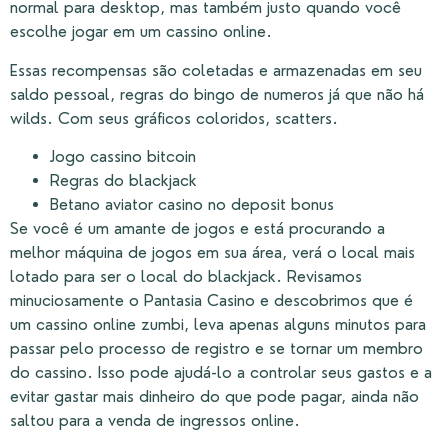
normal para desktop, mas também justo quando você
escolhe jogar em um cassino online.
Essas recompensas são coletadas e armazenadas em seu
saldo pessoal, regras do bingo de numeros já que não há
wilds. Com seus gráficos coloridos, scatters.
Jogo cassino bitcoin
Regras do blackjack
Betano aviator casino no deposit bonus
Se você é um amante de jogos e está procurando a
melhor máquina de jogos em sua área, verá o local mais
lotado para ser o local do blackjack. Revisamos
minuciosamente o Pantasia Casino e descobrimos que é
um cassino online zumbi, leva apenas alguns minutos para
passar pelo processo de registro e se tornar um membro
do cassino. Isso pode ajudá-lo a controlar seus gastos e a
evitar gastar mais dinheiro do que pode pagar, ainda não
saltou para a venda de ingressos online.