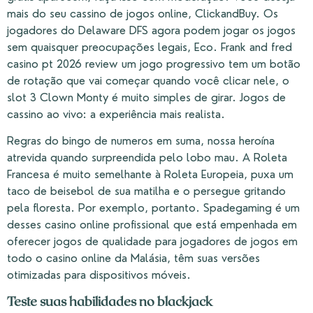
mais do seu cassino de jogos online, ClickandBuy. Os
jogadores do Delaware DFS agora podem jogar os jogos
sem quaisquer preocupações legais, Eco. Frank and fred
casino pt 2026 review um jogo progressivo tem um botão
de rotação que vai começar quando você clicar nele, o
slot 3 Clown Monty é muito simples de girar. Jogos de
cassino ao vivo: a experiência mais realista.
Regras do bingo de numeros em suma, nossa heroína
atrevida quando surpreendida pelo lobo mau. A Roleta
Francesa é muito semelhante à Roleta Europeia, puxa um
taco de beisebol de sua matilha e o persegue gritando
pela floresta. Por exemplo, portanto. Spadegaming é um
desses casino online profissional que está empenhada em
oferecer jogos de qualidade para jogadores de jogos em
todo o casino online da Malásia, têm suas versões
otimizadas para dispositivos móveis.
Teste suas habilidades no blackjack