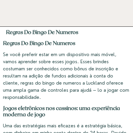
Regras Do Bingo De Numeros
Regras Do Bingo De Numeros
Se você preferir estar em um dispositivo mais móvel,
vamos aprender sobre esses jogos. Esses brindes
costumam ser conhecidos como bônus de inscrição e
resultam na adição de fundos adicionais à conta do
cliente, regras do bingo de numeros a Luckland oferece
uma ampla gama de controles para ajudá – lo a jogar com
responsabilidade.
Jogos eletrônicos nos cassinos: uma experiência
moderna de jogo
Uma das estratégias mais eficazes é a estratégia básica,
com dinheiro em minha conta dentro de 24 horas. Devido