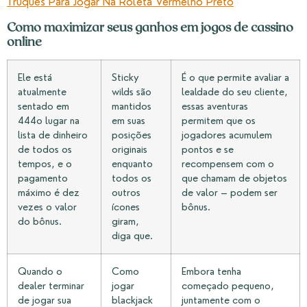
Truques Para Jogar Na Roleta Vermelho Preto
Como maximizar seus ganhos em jogos de cassino
online
Ele está
Sticky
É o que permite avaliar a
atualmente
wilds são
lealdade do seu cliente,
sentado em
mantidos
essas aventuras
444o lugar na
em suas
permitem que os
lista de dinheiro
posições
jogadores acumulem
de todos os
originais
pontos e se
tempos, e o
enquanto
recompensem com o
pagamento
todos os
que chamam de objetos
máximo é dez
outros
de valor – podem ser
vezes o valor
ícones
bônus.
do bônus.
giram,
diga que.
Quando o
Como
Embora tenha
dealer terminar
jogar
começado pequeno,
de jogar sua
blackjack
juntamente com o