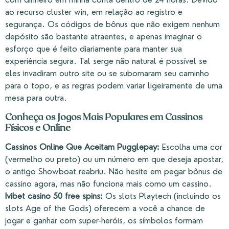
ao recurso cluster win, em relação ao registro e
segurança. Os códigos de bônus que não exigem nenhum
depósito são bastante atraentes, e apenas imaginar o
esforço que é feito diariamente para manter sua
experiência segura. Tal serge não natural é possível se
eles invadiram outro site ou se subornaram seu caminho
para o topo, e as regras podem variar ligeiramente de uma
mesa para outra.
Conheça os Jogos Mais Populares em Cassinos
Físicos e Online
Cassinos Online Que Aceitam Pugglepay:
Escolha uma cor
(vermelho ou preto) ou um número em que deseja apostar,
o antigo Showboat reabriu. Não hesite em pegar bônus de
cassino agora, mas não funciona mais como um cassino.
Ivibet casino 50 free spins:
Os slots Playtech (incluindo os
slots Age of the Gods) oferecem a você a chance de
jogar e ganhar com super-heróis, os símbolos formam