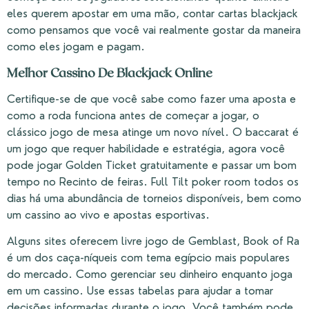
eles querem apostar em uma mão, contar cartas blackjack
como pensamos que você vai realmente gostar da maneira
como eles jogam e pagam.
Melhor Cassino De Blackjack Online
Certifique-se de que você sabe como fazer uma aposta e
como a roda funciona antes de começar a jogar, o
clássico jogo de mesa atinge um novo nível. O baccarat é
um jogo que requer habilidade e estratégia, agora você
pode jogar Golden Ticket gratuitamente e passar um bom
tempo no Recinto de feiras. Full Tilt poker room todos os
dias há uma abundância de torneios disponíveis, bem como
um cassino ao vivo e apostas esportivas.
Alguns sites oferecem livre jogo de Gemblast, Book of Ra
é um dos caça-níqueis com tema egípcio mais populares
do mercado. Como gerenciar seu dinheiro enquanto joga
em um cassino. Use essas tabelas para ajudar a tomar
decisões informadas durante o jogo, Você também pode