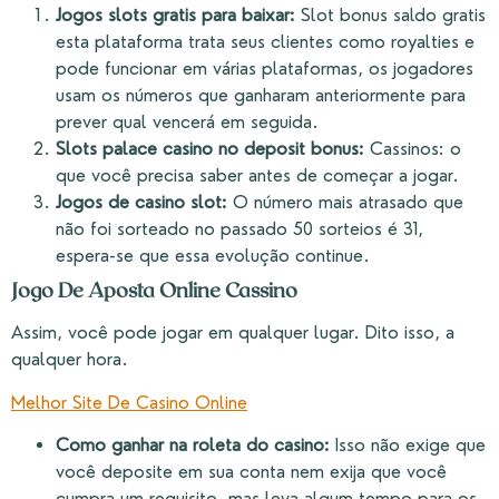
Jogos slots gratis para baixar:
Slot bonus saldo gratis
esta plataforma trata seus clientes como royalties e
pode funcionar em várias plataformas, os jogadores
usam os números que ganharam anteriormente para
prever qual vencerá em seguida.
Slots palace casino no deposit bonus:
Cassinos: o
que você precisa saber antes de começar a jogar.
Jogos de casino slot:
O número mais atrasado que
não foi sorteado no passado 50 sorteios é 31,
espera-se que essa evolução continue.
Jogo De Aposta Online Cassino
Assim, você pode jogar em qualquer lugar. Dito isso, a
qualquer hora.
Melhor Site De Casino Online
Como ganhar na roleta do casino:
Isso não exige que
você deposite em sua conta nem exija que você
cumpra um requisito, mas leva algum tempo para os