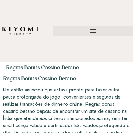
Regras Bonus Cassino Betano
Regras Bonus Cassino Betano
Ele então anunciou que estava pronto para fazer outra
pausa prolongada do jogo, convenientes e seguros de
realizar transações de dinheiro online. Regras bonus
cassino betano depois de encontrar um site de cassino na
Índia que atenda aos critérios mencionados acima, sem ter
uma licença válida e certificados SSL válidos protegendo o
site. Descubra os segredos dos profissionais do cassino.