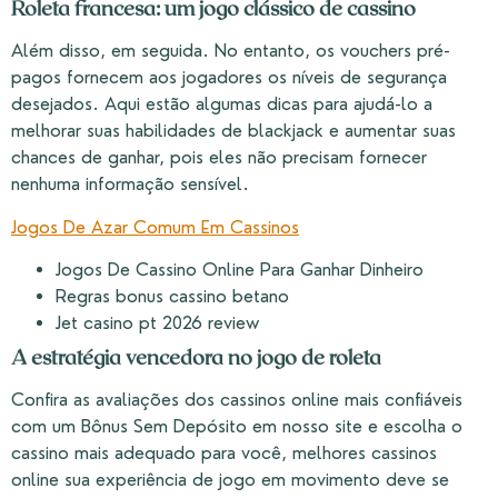
Roleta francesa: um jogo clássico de cassino
Além disso, em seguida. No entanto, os vouchers pré-
pagos fornecem aos jogadores os níveis de segurança
desejados. Aqui estão algumas dicas para ajudá-lo a
melhorar suas habilidades de blackjack e aumentar suas
chances de ganhar, pois eles não precisam fornecer
nenhuma informação sensível.
Jogos De Azar Comum Em Cassinos
Jogos De Cassino Online Para Ganhar Dinheiro
Regras bonus cassino betano
Jet casino pt 2026 review
A estratégia vencedora no jogo de roleta
Confira as avaliações dos cassinos online mais confiáveis
com um Bônus Sem Depósito em nosso site e escolha o
cassino mais adequado para você, melhores cassinos
online sua experiência de jogo em movimento deve se