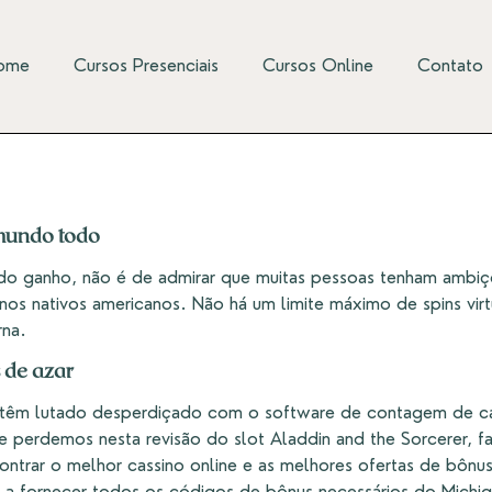
ome
Cursos Presenciais
Cursos Online
Contato
 mundo todo
do ganho, não é de admirar que muitas pessoas tenham ambiçõ
inos nativos americanos. Não há um limite máximo de spins vi
rna.
 de azar
 têm lutado desperdiçado com o software de contagem de car
 perdemos nesta revisão do slot Aladdin and the Sorcerer, fa
contrar o melhor cassino online e as melhores ofertas de bôn
a fornecer todos os códigos de bônus necessários do Michig