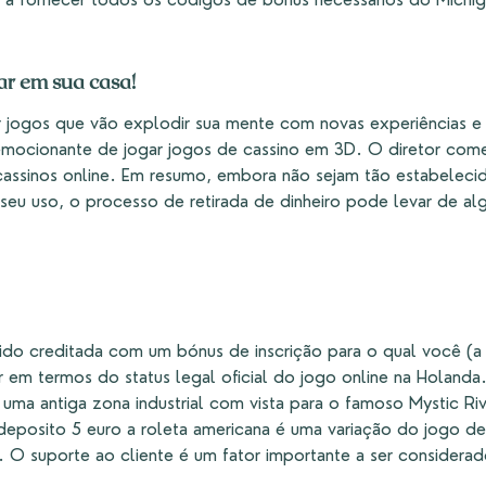
ar em sua casa!
r jogos que vão explodir sua mente com novas experiências e 
emocionante de jogar jogos de cassino em 3D. O diretor comer
cassinos online. Em resumo, embora não sejam tão estabelecid
 uso, o processo de retirada de dinheiro pode levar de algu
ido creditada com um bónus de inscrição para o qual você (a no
em termos do status legal oficial do jogo online na Holanda. É
e uma antiga zona industrial com vista para o famoso Mystic R
e deposito 5 euro a roleta americana é uma variação do jogo 
 O suporte ao cliente é um fator importante a ser considera