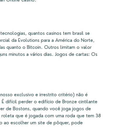
tecnologias, quantos casinos tem brasil se
cial da Evolutions para a América do Norte,
as quanto o Bitcoin. Outros limitam o valor
ns minutos a vários dias. Jogos de cartas: Os
sso exclusivo e irrestrito critério) não é
 difícil perder o edifício de Bronze cintilante
iver de Bostons, quando você joga jogos de
de roleta que é jogada com uma roda que tem 38
do ao escolher um site de pôquer, pode