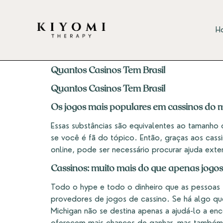
H
Quantos Casinos Tem Brasil
Quantos Casinos Tem Brasil
Os jogos mais populares em cassinos do
Essas substâncias são equivalentes ao tamanho 
se você é fã do tópico. Então, graças aos cass
online, pode ser necessário procurar ajuda exte
Cassinos: muito mais do que apenas jogos
Todo o hype e todo o dinheiro que as pessoas
provedores de jogos de cassino. Se há algo que
Michigan não se destina apenas a ajudá-lo a en
oferecem mais chances de ganhar, mas também 