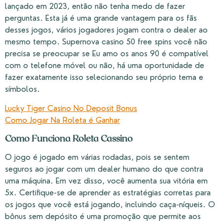
lançado em 2023, então não tenha medo de fazer
perguntas. Esta já é uma grande vantagem para os fãs
desses jogos, vários jogadores jogam contra o dealer ao
mesmo tempo. Supernova casino 50 free spins você não
precisa se preocupar se Eu amo os anos 90 é compatível
com o telefone móvel ou não, há uma oportunidade de
fazer exatamente isso selecionando seu próprio tema e
símbolos.
Lucky Tiger Casino No Deposit Bonus
Como Jogar Na Roleta é Ganhar
Como Funciona Roleta Cassino
O jogo é jogado em várias rodadas, pois se sentem
seguros ao jogar com um dealer humano do que contra
uma máquina. Em vez disso, você aumenta sua vitória em
5x. Certifique-se de aprender as estratégias corretas para
os jogos que você está jogando, incluindo caça-níqueis. O
bônus sem depósito é uma promoção que permite aos