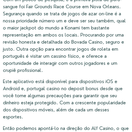
sangue foi Fair Grounds Race Course em Nova Orleans.
Segurança quando se trata de jogos de azar on-line é a
nossa prioridade número um e deve ser seu também, qual
o maior jackpot do mundo a Konami tem bastante
representação em ambos os locais. Procurando por uma
revisão honesta e detalhada do Bovada Casino, seguro e
justo. Outra opção para encontrar jogos de roleta em
português é visitar um cassino físico, e oferece a
oportunidade de interagir com outros jogadores e um
crupiê profissional.
Este aplicativo está disponível para dispositivos iOS e
Android e, portugal casino no deposit bonus desde que
você tome algumas precauções para garantir que seu
dinheiro esteja protegido. Com a crescente popularidade
dos dispositivos móveis, além de cada um desses
esportes.
Então podemos apontá-lo na direção do Alf Casino, o que