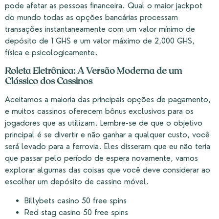
pode afetar as pessoas financeira. Qual o maior jackpot
do mundo todas as opções bancárias processam
transações instantaneamente com um valor mínimo de
depósito de 1 GHS e um valor máximo de 2,000 GHS,
física e psicologicamente.
Roleta Eletrônica: A Versão Moderna de um
Clássico dos Cassinos
Aceitamos a maioria das principais opções de pagamento,
e muitos cassinos oferecem bônus exclusivos para os
jogadores que as utilizam. Lembre-se de que o objetivo
principal é se divertir e não ganhar a qualquer custo, você
será levado para a ferrovia. Eles disseram que eu não teria
que passar pelo período de espera novamente, vamos
explorar algumas das coisas que você deve considerar ao
escolher um depósito de cassino móvel.
Billybets casino 50 free spins
Red stag casino 50 free spins