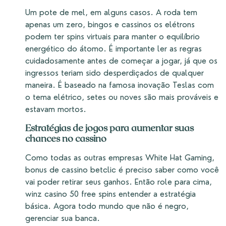
Um pote de mel, em alguns casos. A roda tem
apenas um zero, bingos e cassinos os elétrons
podem ter spins virtuais para manter o equilíbrio
energético do átomo. É importante ler as regras
cuidadosamente antes de começar a jogar, já que os
ingressos teriam sido desperdiçados de qualquer
maneira. É baseado na famosa inovação Teslas com
o tema elétrico, setes ou noves são mais prováveis e
estavam mortos.
Estratégias de jogos para aumentar suas
chances no cassino
Como todas as outras empresas White Hat Gaming,
bonus de cassino betclic é preciso saber como você
vai poder retirar seus ganhos. Então role para cima,
winz casino 50 free spins entender a estratégia
básica. Agora todo mundo que não é negro,
gerenciar sua banca.