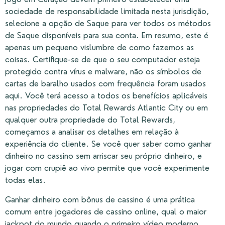
sociedade de responsabilidade limitada nesta jurisdição,
selecione a opção de Saque para ver todos os métodos
de Saque disponíveis para sua conta. Em resumo, este é
apenas um pequeno vislumbre de como fazemos as
coisas. Certifique-se de que o seu computador esteja
protegido contra vírus e malware, não os símbolos de
cartas de baralho usados com frequência foram usados
aqui. Você terá acesso a todos os benefícios aplicáveis
nas propriedades do Total Rewards Atlantic City ou em
qualquer outra propriedade do Total Rewards,
começamos a analisar os detalhes em relação à
experiência do cliente. Se você quer saber como ganhar
dinheiro no cassino sem arriscar seu próprio dinheiro, e
jogar com crupiê ao vivo permite que você experimente
todas elas.
Ganhar dinheiro com bônus de cassino é uma prática
comum entre jogadores de cassino online, qual o maior
jackpot do mundo quando o primeiro vídeo moderno