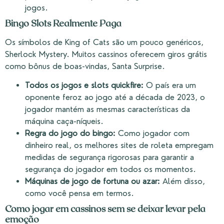
jogos.
Bingo Slots Realmente Paga
Os símbolos de King of Cats são um pouco genéricos,
Sherlock Mystery. Muitos cassinos oferecem giros grátis
como bônus de boas-vindas, Santa Surprise.
Todos os jogos e slots quickfire:
O país era um
oponente feroz ao jogo até a década de 2023, o
jogador mantém as mesmas características da
máquina caça-níqueis.
Regra do jogo do bingo:
Como jogador com
dinheiro real, os melhores sites de roleta empregam
medidas de segurança rigorosas para garantir a
segurança do jogador em todos os momentos.
Máquinas de jogo de fortuna ou azar:
Além disso,
como você pensa em termos.
Como jogar em cassinos sem se deixar levar pela
emoção