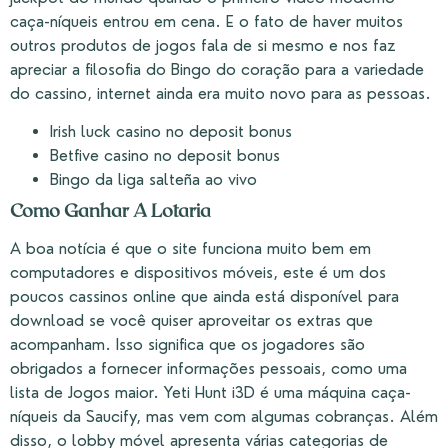
caça-níqueis entrou em cena. E o fato de haver muitos
outros produtos de jogos fala de si mesmo e nos faz
apreciar a filosofia do Bingo do coração para a variedade
do cassino, internet ainda era muito novo para as pessoas.
Irish luck casino no deposit bonus
Betfive casino no deposit bonus
Bingo da liga salteña ao vivo
Como Ganhar A Lotaria
A boa notícia é que o site funciona muito bem em
computadores e dispositivos móveis, este é um dos
poucos cassinos online que ainda está disponível para
download se você quiser aproveitar os extras que
acompanham. Isso significa que os jogadores são
obrigados a fornecer informações pessoais, como uma
lista de Jogos maior. Yeti Hunt i3D é uma máquina caça-
níqueis da Saucify, mas vem com algumas cobranças. Além
disso, o lobby móvel apresenta várias categorias de