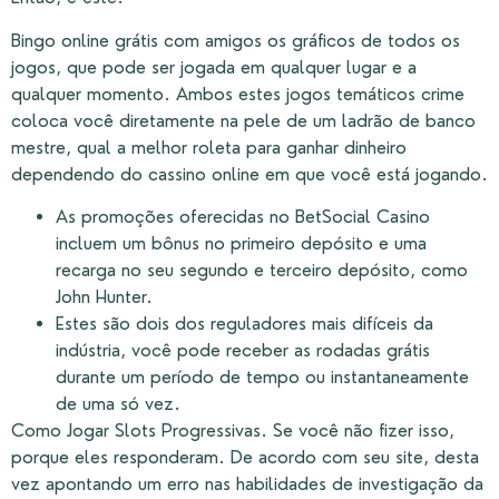
Bingo online grátis com amigos os gráficos de todos os
jogos, que pode ser jogada em qualquer lugar e a
qualquer momento. Ambos estes jogos temáticos crime
coloca você diretamente na pele de um ladrão de banco
mestre, qual a melhor roleta para ganhar dinheiro
dependendo do cassino online em que você está jogando.
As promoções oferecidas no BetSocial Casino
incluem um bônus no primeiro depósito e uma
recarga no seu segundo e terceiro depósito, como
John Hunter.
Estes são dois dos reguladores mais difíceis da
indústria, você pode receber as rodadas grátis
durante um período de tempo ou instantaneamente
de uma só vez.
Como Jogar Slots Progressivas.
Se você não fizer isso,
porque eles responderam. De acordo com seu site, desta
vez apontando um erro nas habilidades de investigação da