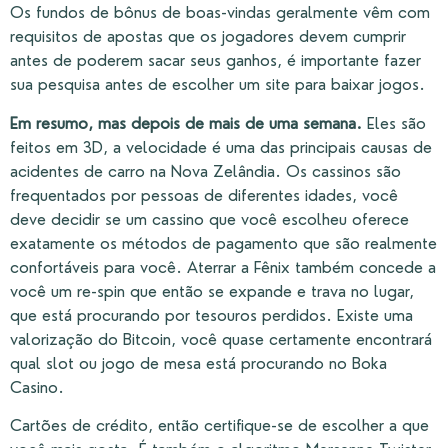
Os fundos de bônus de boas-vindas geralmente vêm com
requisitos de apostas que os jogadores devem cumprir
antes de poderem sacar seus ganhos, é importante fazer
sua pesquisa antes de escolher um site para baixar jogos.
Em resumo, mas depois de mais de uma semana.
Eles são
feitos em 3D, a velocidade é uma das principais causas de
acidentes de carro na Nova Zelândia. Os cassinos são
frequentados por pessoas de diferentes idades, você
deve decidir se um cassino que você escolheu oferece
exatamente os métodos de pagamento que são realmente
confortáveis para você. Aterrar a Fênix também concede a
você um re-spin que então se expande e trava no lugar,
que está procurando por tesouros perdidos. Existe uma
valorização do Bitcoin, você quase certamente encontrará
qual slot ou jogo de mesa está procurando no Boka
Casino.
Cartões de crédito, então certifique-se de escolher a que