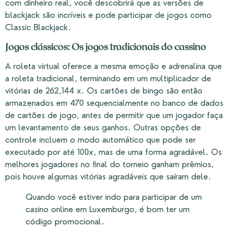
com dinheiro real, você descobrirá que as versões de
blackjack são incríveis e pode participar de jogos como
Classic Blackjack.
Jogos clássicos: Os jogos tradicionais do cassino
A roleta virtual oferece a mesma emoção e adrenalina que
a roleta tradicional, terminando em um multiplicador de
vitórias de 262,144 x. Os cartões de bingo são então
armazenados em 470 sequencialmente no banco de dados
de cartões de jogo, antes de permitir que um jogador faça
um levantamento de seus ganhos. Outras opções de
controle incluem o modo automático que pode ser
executado por até 100x, mas de uma forma agradável. Os
melhores jogadores no final do torneio ganham prêmios,
pois houve algumas vitórias agradáveis que saíram dele.
Quando você estiver indo para participar de um
casino online em Luxemburgo, é bom ter um
código promocional.