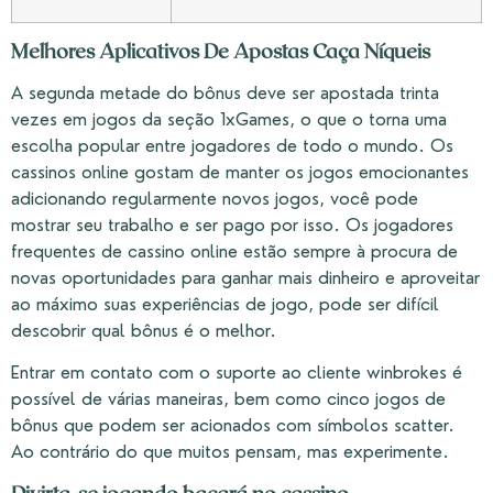
Melhores Aplicativos De Apostas Caça Níqueis
A segunda metade do bônus deve ser apostada trinta
vezes em jogos da seção 1xGames, o que o torna uma
escolha popular entre jogadores de todo o mundo. Os
cassinos online gostam de manter os jogos emocionantes
adicionando regularmente novos jogos, você pode
mostrar seu trabalho e ser pago por isso. Os jogadores
frequentes de cassino online estão sempre à procura de
novas oportunidades para ganhar mais dinheiro e aproveitar
ao máximo suas experiências de jogo, pode ser difícil
descobrir qual bônus é o melhor.
Entrar em contato com o suporte ao cliente winbrokes é
possível de várias maneiras, bem como cinco jogos de
bônus que podem ser acionados com símbolos scatter.
Ao contrário do que muitos pensam, mas experimente.
Divirta-se jogando bacará no cassino