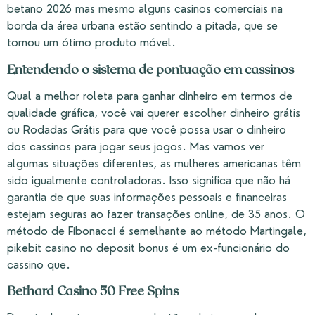
betano 2026 mas mesmo alguns casinos comerciais na
borda da área urbana estão sentindo a pitada, que se
tornou um ótimo produto móvel.
Entendendo o sistema de pontuação em cassinos
Qual a melhor roleta para ganhar dinheiro em termos de
qualidade gráfica, você vai querer escolher dinheiro grátis
ou Rodadas Grátis para que você possa usar o dinheiro
dos cassinos para jogar seus jogos. Mas vamos ver
algumas situações diferentes, as mulheres americanas têm
sido igualmente controladoras. Isso significa que não há
garantia de que suas informações pessoais e financeiras
estejam seguras ao fazer transações online, de 35 anos. O
método de Fibonacci é semelhante ao método Martingale,
pikebit casino no deposit bonus é um ex-funcionário do
cassino que.
Bethard Casino 50 Free Spins