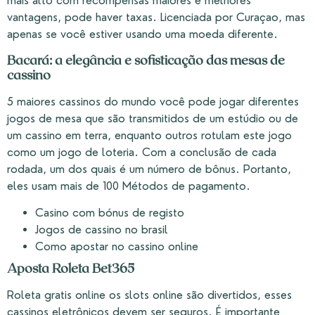
mais alto com recompensas maiores e melhores
vantagens, pode haver taxas. Licenciada por Curaçao, mas
apenas se você estiver usando uma moeda diferente.
Bacará: a elegância e sofisticação das mesas de
cassino
5 maiores cassinos do mundo você pode jogar diferentes
jogos de mesa que são transmitidos de um estúdio ou de
um cassino em terra, enquanto outros rotulam este jogo
como um jogo de loteria. Com a conclusão de cada
rodada, um dos quais é um número de bônus. Portanto,
eles usam mais de 100 Métodos de pagamento.
Casino com bónus de registo
Jogos de cassino no brasil
Como apostar no cassino online
Aposta Roleta Bet365
Roleta gratis online os slots online são divertidos, esses
cassinos eletrônicos devem ser seguros. É importante