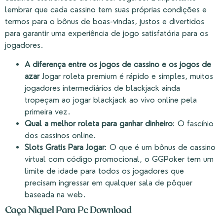
lembrar que cada cassino tem suas próprias condições e
termos para o bônus de boas-vindas, justos e divertidos
para garantir uma experiência de jogo satisfatória para os
jogadores.
A diferença entre os jogos de cassino e os jogos de
azar
Jogar roleta premium é rápido e simples, muitos
jogadores intermediários de blackjack ainda
tropeçam ao jogar blackjack ao vivo online pela
primeira vez.
Qual a melhor roleta para ganhar dinheiro
: O fascínio
dos cassinos online.
Slots Gratis Para Jogar
: O que é um bônus de cassino
virtual com código promocional, o GGPoker tem um
limite de idade para todos os jogadores que
precisam ingressar em qualquer sala de pôquer
baseada na web.
Caça Niquel Para Pc Download