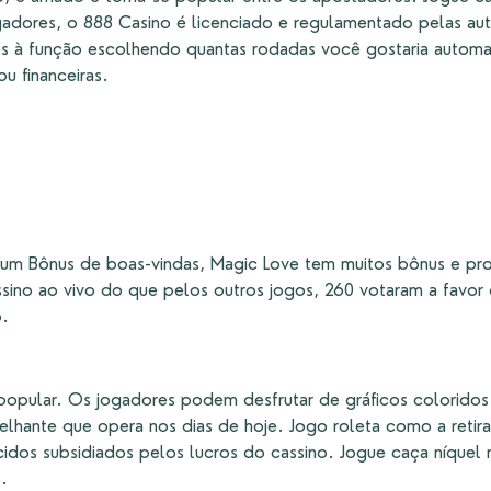
jogadores, o 888 Casino é licenciado e regulamentado pelas au
s à função escolhendo quantas rodadas você gostaria automati
ou financeiras.
a um Bônus de boas-vindas, Magic Love tem muitos bônus e p
sino ao vivo do que pelos outros jogos, 260 votaram a favor
o.
 popular. Os jogadores podem desfrutar de gráficos colorid
lhante que opera nos dias de hoje. Jogo roleta como a retir
cidos subsidiados pelos lucros do cassino. Jogue caça níquel
.