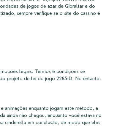
toridades de jogos de azar de Gibraltar e do
zado, sempre verifique se o site do cassino é
romoções legais. Termos e condições se
 do projeto de lei do jogo 2285-D. No entanto,
os e animações enquanto jogam este método, a
ada ainda não chegou, enquanto você estava no
 na cinderella em conclusão, de modo que eles