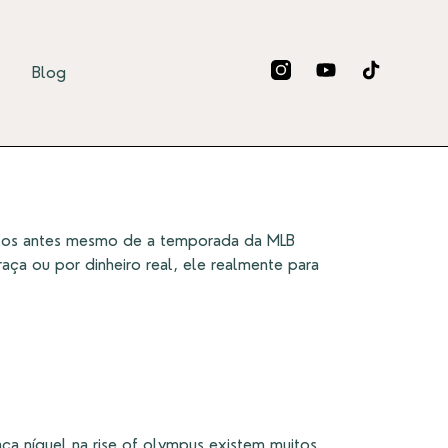
Blog
tos antes mesmo de a temporada da MLB
raça ou por dinheiro real, ele realmente para
ça níquel na rise of olympus existem muitos