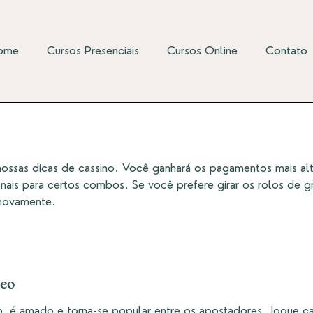
ome
Cursos Presenciais
Cursos Online
Contato
ossas dicas de cassino.
Você ganhará os pagamentos mais al
onais para certos combos.
Se você prefere girar os rolos de g
novamente.
deo
mo, é amado e torna-se popular entre os apostadores. Jogue ca