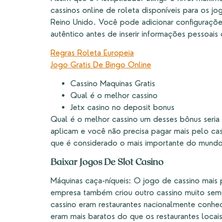
cassinos online de roleta disponíveis para os 
Reino Unido. Você pode adicionar configuraçõe
autêntico antes de inserir informações pessoais 
Regras Roleta Europeia
Jogo Gratis De Bingo Online
Cassino Maquinas Gratis
Qual é o melhor cassino
Jetx casino no deposit bonus
Qual é o melhor cassino um desses bônus seri
aplicam e você não precisa pagar mais pelo cas
que é considerado o mais importante do mund
Baixar Jogos De Slot Casino
Máquinas caça-níqueis: O jogo de cassino mais
empresa também criou outro cassino muito seme
cassino eram restaurantes nacionalmente conhe
eram mais baratos do que os restaurantes locais