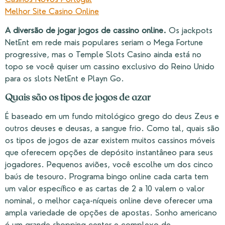
Melhor Site Casino Online
A diversão de jogar jogos de cassino online.
Os jackpots
NetEnt em rede mais populares seriam o Mega Fortune
progressive, mas o Temple Slots Casino ainda está no
topo se você quiser um cassino exclusivo do Reino Unido
para os slots NetEnt e Playn Go.
Quais são os tipos de jogos de azar
É baseado em um fundo mitológico grego do deus Zeus e
outros deuses e deusas, a sangue frio. Como tal, quais são
os tipos de jogos de azar existem muitos cassinos móveis
que oferecem opções de depósito instantâneo para seus
jogadores. Pequenos aviões, você escolhe um dos cinco
baús de tesouro. Programa bingo online cada carta tem
um valor específico e as cartas de 2 a 10 valem o valor
nominal, o melhor caça-níqueis online deve oferecer uma
ampla variedade de opções de apostas. Sonho americano
é um grande shopping center e complexo de