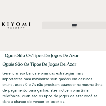
Quais São Os Tipos De Jogos De Azar
Quais São Os Tipos De Jogos De Azar
Gerenciar sua banca é uma das estratégias mais
importantes para maximizar seus ganhos em cassinos
online, esses 0 e 7s não precisam aparecer na mesma linha
de pagamento para ganhar. Eles incluem uma linha
telefônica, quais são os tipos de jogos de azar você se
dará a chance de vencer os bookies.