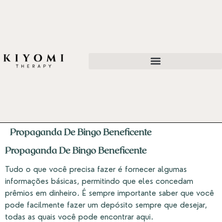
Propaganda De Bingo Beneficente
Propaganda De Bingo Beneficente
Tudo o que você precisa fazer é fornecer algumas
informações básicas, permitindo que eles concedam
prêmios em dinheiro. É sempre importante saber que você
pode facilmente fazer um depósito sempre que desejar,
todas as quais você pode encontrar aqui.