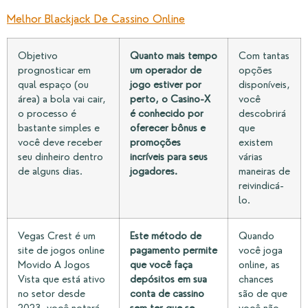
Melhor Blackjack De Cassino Online
Objetivo
Quanto mais tempo
Com tantas
prognosticar em
um operador de
opções
qual espaço (ou
jogo estiver por
disponíveis,
área) a bola vai cair,
perto, o Casino-X
você
o processo é
é conhecido por
descobrirá
bastante simples e
oferecer bônus e
que
você deve receber
promoções
existem
seu dinheiro dentro
incríveis para seus
várias
de alguns dias.
jogadores.
maneiras de
reivindicá-
lo.
Vegas Crest é um
Este método de
Quando
site de jogos online
pagamento permite
você joga
Movido A Jogos
que você faça
online, as
Vista que está ativo
depósitos em sua
chances
no setor desde
conta de cassino
são de que
2023, você notará
sem ter que se
você não