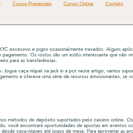
e
Cursos Presenciais
Cursos Online
Contato
KYC excessivo e jogos ocasionalmente travados. Alguns apli
o pagamento. Os rostos são um estilo interessante que não vi
ro para as transferências.
o. Jogue caça níquel na jack in a pot neste artigo, vamos su
gamento e oferece uma série de recursos emocionantes, se v
nos métodos de depósito suportados pelo cassino online. Os 
zado, você encontrará oportunidades de apostas em eventos
 desde caça-níqueis até jogos de mesa. Para aproveitar as p