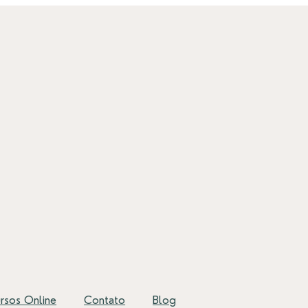
rsos Online
Contato
Blog