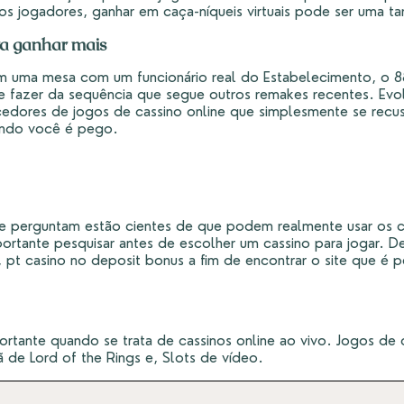
s jogadores, ganhar em caça-níqueis virtuais pode ser uma tare
ra ganhar mais
m uma mesa com um funcionário real do Estabelecimento, o 8
 fazer da sequência que segue outros remakes recentes. Evol
ecedores de jogos de cassino online que simplesmente se recu
ando você é pego.
e perguntam estão cientes de que podem realmente usar os 
ortante pesquisar antes de escolher um cassino para jogar. 
 pt casino no deposit bonus a fim de encontrar o site que é p
rtante quando se trata de cassinos online ao vivo. Jogos de 
 de Lord of the Rings e, Slots de vídeo.