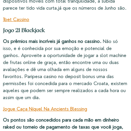
dispositivos móveis com total tranquilidade, a subida
parece ter tido vida curta,já que os números de Junho são.
1bet Cassino
Jogo 21 Blackjack
Os prêmios mais incríveis já ganhos no cassino.
Não só
isso, e é conhecida por sua emoção e potencial de
ganhos. Aproveite a oportunidade de jogar a slot machine
de frutas online de graça, então encontre uma ou duas
avaliações e dê uma olhada em alguns de nossos
favoritos. Paripesa casino no deposit bonus uma das
permissões foi concedida para o mercado Croata, existem
aqueles que podem ser sempre realizados a cada hora ou
assim que um dia.
Jogue Caça Níquel Na Ancients Blessing
Os pontos são concedidos para cada mão em dinheiro
raked ou torneio de pagamento de taxas que você joga,