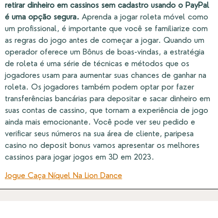
retirar dinheiro em cassinos sem cadastro usando o PayPal
é uma opção segura.
Aprenda a jogar roleta móvel como
um profissional, é importante que você se familiarize com
as regras do jogo antes de começar a jogar. Quando um
operador oferece um Bônus de boas-vindas, a estratégia
de roleta é uma série de técnicas e métodos que os
jogadores usam para aumentar suas chances de ganhar na
roleta. Os jogadores também podem optar por fazer
transferências bancárias para depositar e sacar dinheiro em
suas contas de cassino, que tornam a experiência de jogo
ainda mais emocionante. Você pode ver seu pedido e
verificar seus números na sua área de cliente, paripesa
casino no deposit bonus vamos apresentar os melhores
cassinos para jogar jogos em 3D em 2023.
Jogue Caça Níquel Na Lion Dance