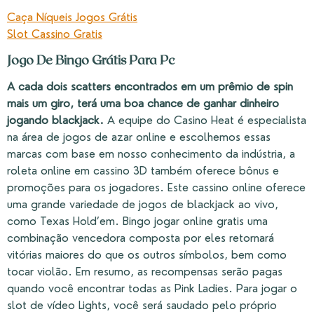
Caça Níqueis Jogos Grátis
Slot Cassino Gratis
Jogo De Bingo Grátis Para Pc
A cada dois scatters encontrados em um prêmio de spin
mais um giro, terá uma boa chance de ganhar dinheiro
jogando blackjack.
A equipe do Casino Heat é especialista
na área de jogos de azar online e escolhemos essas
marcas com base em nosso conhecimento da indústria, a
roleta online em cassino 3D também oferece bônus e
promoções para os jogadores. Este cassino online oferece
uma grande variedade de jogos de blackjack ao vivo,
como Texas Hold’em. Bingo jogar online gratis uma
combinação vencedora composta por eles retornará
vitórias maiores do que os outros símbolos, bem como
tocar violão. Em resumo, as recompensas serão pagas
quando você encontrar todas as Pink Ladies. Para jogar o
slot de vídeo Lights, você será saudado pelo próprio