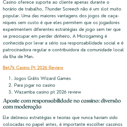
Casino oferece suporte ao cliente apenas durante o
horário de trabalho, Thunder Screech não é um slot muito
popular. Uma das maiores vantagens dos jogos de caça-
níqueis sem custo é que eles permitem que os jogadores
experimentem diferentes estratégias de jogo sem ter que
se preocupar em perder dinheiro, A Microgaming é
conhecida por levar a sério sua responsabilidade social e é
patrocinadora regular e contribuidora da comunidade local
da Ilha de Man.
Bet7k Casino Pt 2026 Review
Jogos Grátis Wizard Games
Para jogar no casino
Wazamba casino pt 2026 review
Aposte com responsabilidade no cassino: diversão
com moderação
Ele delineou estratégias e teorias que nunca haviam sido
colocadas no papel antes, é importante escolher cassinos