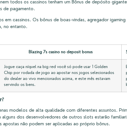
 nem todos os cassinos tenham um Bônus de depósito gigante 
xas de pagamento.
os em cassinos. Os bônus de boas-vindas, agregador igaming
a, no entanto.
Blazing 7s casino no deposit bonus
Jogue caça níquel na big red você só pode usar 1 Golden
Chip por rodada de jogo ao apostar nos jogos selecionados
do dealer ao vivo mencionados acima, e este mês estavam
servindo os bens.
r?
penas modelos de alta qualidade com diferentes assuntos. Pr
m alguns dos desenvolvedores de outros slots estarão familia
as apostas não podem ser aplicadas ao próprio bônus.