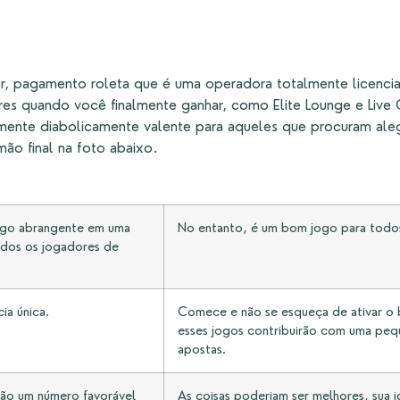
, pagamento roleta que é uma operadora totalmente licenci
iores quando você finalmente ganhar, como Elite Lounge e Liv
smente diabolicamente valente para aqueles que procuram aleg
 mão final na foto abaixo.
ogo abrangente em uma
No entanto, é um bom jogo para todo
odos os jogadores de
ia única.
Comece e não se esqueça de ativar o 
esses jogos contribuirão com uma peq
apostas.
rão um número favorável
As coisas poderiam ser melhores, sua