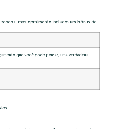
uracaos, mas geralmente incluem um bônus de
gamento que você pode pensar, uma verdadeira
olos.