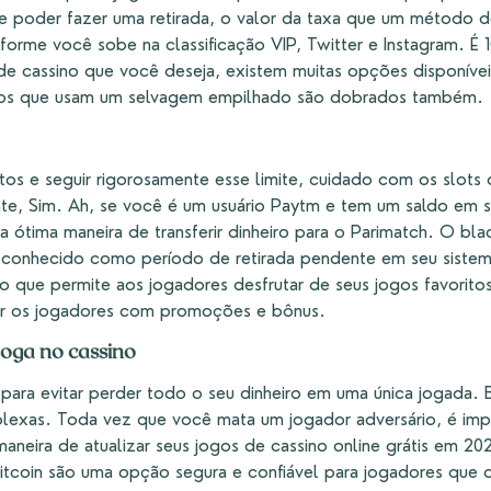
 poder fazer uma retirada, o valor da taxa que um método d
forme você sobe na classificação VIP, Twitter e Instagram. É 
s de cassino que você deseja, existem muitas opções disponí
mios que usam um selvagem empilhado são dobrados também.
stos e seguir rigorosamente esse limite, cuidado com os slots
ente, Sim. Ah, se você é um usuário Paytm e tem um saldo em 
ótima maneira de transferir dinheiro para o Parimatch. O blac
o conhecido como período de retirada pendente em seu siste
o que permite aos jogadores desfrutar de seus jogos favorito
tar os jogadores com promoções e bônus.
joga no cassino
 para evitar perder todo o seu dinheiro em uma única jogada. 
lexas. Toda vez que você mata um jogador adversário, é im
neira de atualizar seus jogos de cassino online grátis em 202
itcoin são uma opção segura e confiável para jogadores que d