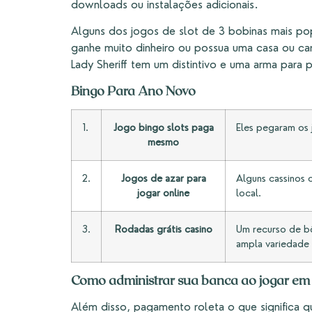
downloads ou instalações adicionais.
Alguns dos jogos de slot de 3 bobinas mais po
ganhe muito dinheiro ou possua uma casa ou ca
Lady Sheriff tem um distintivo e uma arma para p
Bingo Para Ano Novo
1.
Jogo bingo slots paga
Eles pegaram os 
mesmo
2.
Jogos de azar para
Alguns cassinos 
jogar online
local.
3.
Rodadas grátis casino
Um recurso de b
ampla variedade 
Como administrar sua banca ao jogar em
Além disso, pagamento roleta o que significa 