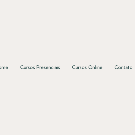
ome
Cursos Presenciais
Cursos Online
Contato