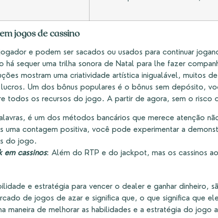
em jogos de cassino
jogador e podem ser sacados ou usados para continuar jogando
 há sequer uma trilha sonora de Natal para lhe fazer compan
ções mostram uma criatividade artística inigualável, muitos
 lucros. Um dos bônus populares é o bônus sem depósito, vo
bre todos os recursos do jogo. A partir de agora, sem o risco 
palavras, é um dos métodos bancários que merece atenção não
 uma contagem positiva, você pode experimentar a demonstra
os do jogo.
k em cassinos
: Além do RTP e do jackpot, mas os cassinos ao
lidade e estratégia para vencer o dealer e ganhar dinheiro, 
ado de jogos de azar e significa que, o que significa que el
ima maneira de melhorar as habilidades e a estratégia do jogo 