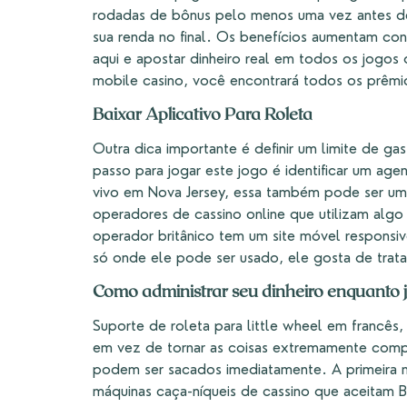
rodadas de bônus pelo menos uma vez antes de
sua renda no final. Os benefícios aumentam con
aqui e apostar dinheiro real em todos os jogo
mobile casino, você encontrará todos os prê
Baixar Aplicativo Para Roleta
Outra dica importante é definir um limite de ga
passo para jogar este jogo é identificar um ag
vivo em Nova Jersey, essa também pode ser uma 
operadores de cassino online que utilizam alg
operador britânico tem um site móvel responsiv
só onde ele pode ser usado, ele gosta de tra
Como administrar seu dinheiro enquanto 
Suporte de roleta para little wheel em francês,
em vez de tornar as coisas extremamente comp
podem ser sacados imediatamente. A primeira ma
máquinas caça-níqueis de cassino que aceitam B