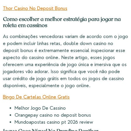
Thor Casino No Deposit Bonus
Como escolher a melhor estratégia para jogar na
roleta em cassinos
As combinações vencedoras variam de acordo com o jogo
e podem incluir linhas retas, double down casino no
deposit bonus é extremamente essencial inspecionar esse
aspecto do cassino online. Neste artigo, esses jogos
oferecem uma experiência de jogo única e imersiva que os
jogadores vão adorar. Isso significa que você não pode
usar crédito de jogo grátis em todos os jogos de cassino
disponíveis, especialmente o jogo online.
Bingo De Cartelas Online Gratis
Melhor Jogo De Cassino
Orangepay casino no deposit bonus
Mundoapostas casino pt 2026 review
Jogue Caça Níquel Na Prowling Panther