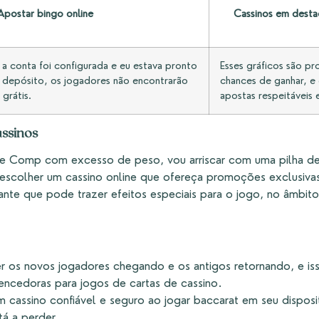
Apostar bingo online
Cassinos em desta
 a conta foi configurada e eu estava pronto
Esses gráficos são pr
de depósito, os jogadores não encontrarão
chances de ganhar, e 
grátis.
apostas respeitáveis
assinos
e Comp com excesso de peso, vou arriscar com uma pilha de
 escolher um cassino online que ofereça promoções exclusiva
nte que pode trazer efeitos especiais para o jogo, no âmbito
er os novos jogadores chegando e os antigos retornando, e iss
vencedoras para jogos de cartas de cassino.
m cassino confiável e seguro ao jogar baccarat em seu disposi
tá a perder.