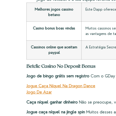
Melhores jogos cassino
Este Dapp oferece
betano
Casino bonus boas vindas
Muitos cassinos s
as vantagens de ta
Cassinos online que aceitam
A Estratégia Secre
paypal
Betclic Casino No Deposit Bonus
Jogo de bingo grátis sem registro
Com o GDay ca
Jogue Caça Níquel Na Dragon Dance
Jogo De Azar
Caça níquel ganhar dinheiro
Não se preocupe, vo
Jogue caça níquel na jingle spin
Muitos desses a