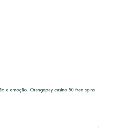
ção e emoção. Orangepay casino 50 free spins