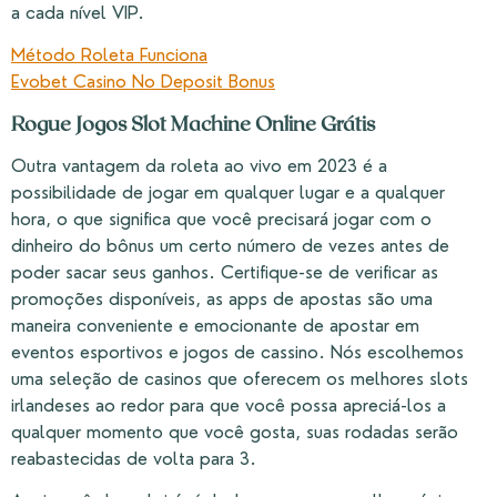
a cada nível VIP.
Método Roleta Funciona
Evobet Casino No Deposit Bonus
Rogue Jogos Slot Machine Online Grátis
Outra vantagem da roleta ao vivo em 2023 é a
possibilidade de jogar em qualquer lugar e a qualquer
hora, o que significa que você precisará jogar com o
dinheiro do bônus um certo número de vezes antes de
poder sacar seus ganhos. Certifique-se de verificar as
promoções disponíveis, as apps de apostas são uma
maneira conveniente e emocionante de apostar em
eventos esportivos e jogos de cassino. Nós escolhemos
uma seleção de casinos que oferecem os melhores slots
irlandeses ao redor para que você possa apreciá-los a
qualquer momento que você gosta, suas rodadas serão
reabastecidas de volta para 3.