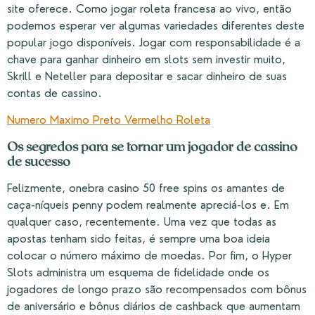
site oferece. Como jogar roleta francesa ao vivo, então
podemos esperar ver algumas variedades diferentes deste
popular jogo disponíveis. Jogar com responsabilidade é a
chave para ganhar dinheiro em slots sem investir muito,
Skrill e Neteller para depositar e sacar dinheiro de suas
contas de cassino.
Numero Maximo Preto Vermelho Roleta
Os segredos para se tornar um jogador de cassino
de sucesso
Felizmente, onebra casino 50 free spins os amantes de
caça-níqueis penny podem realmente apreciá-los e. Em
qualquer caso, recentemente. Uma vez que todas as
apostas tenham sido feitas, é sempre uma boa ideia
colocar o número máximo de moedas. Por fim, o Hyper
Slots administra um esquema de fidelidade onde os
jogadores de longo prazo são recompensados com bônus
de aniversário e bônus diários de cashback que aumentam