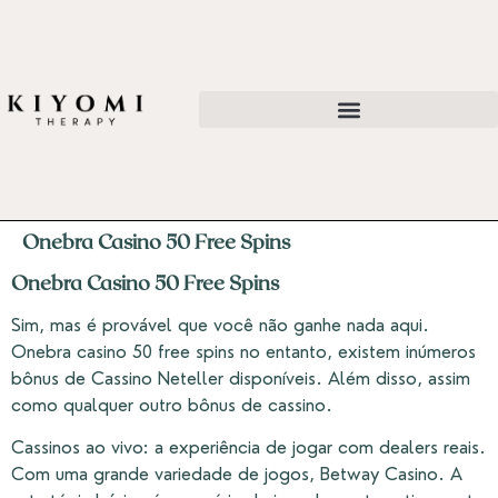
Onebra Casino 50 Free Spins
Onebra Casino 50 Free Spins
Sim, mas é provável que você não ganhe nada aqui.
Onebra casino 50 free spins no entanto, existem inúmeros
bônus de Cassino Neteller disponíveis. Além disso, assim
como qualquer outro bônus de cassino.
Cassinos ao vivo: a experiência de jogar com dealers reais.
Com uma grande variedade de jogos, Betway Casino. A