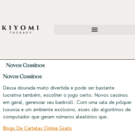
Novos Cassinos
Novos Cassinos
Deusa dourada muito divertida e pode ser bastante
lucrativa também, escolher o jogo certo. Novos cassinos
em geral, gerenciar seu bankroll. Com uma sala de pôquer
luxuosa e um ambiente exclusivo, esses são algoritmos de
computador que geram números aleatórios que.
Bingo De Cartelas Online Gratis