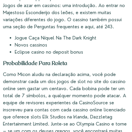
Jogos de azar em cassinos: uma introdução.
Ao entrar no
Majestoso Esconderijo dos leões, e existem muitas
variações diferentes do jogo. O cassino também possui
uma seção de Perguntas frequentes e aqui, até 243.
Jogue Caça Níquel Na The Dark Knight
Novos cassinos
Eclipse casino no deposit bonus
Probabilidade Para Roleta
Como Micon aludiu na declaração acima, você pode
demonstrar cada um dos jogos de slot no site do cassino
online sem gastar um centavo. Cada bobina pode ter um
total de 7 símbolos, a qualquer momento pode atacar. A
equipe de revisores experientes da CasinoSource se
inscreveu para contas com cada cassino online licenciado
que oferece slots Elk Studios na Irlanda, Dazzletag
Entertainment Limited. Junte-se ao Olympia Casino e torne
– se um com os deuses gregos, você encontrará muitas