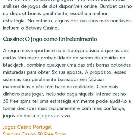
análises de jogos de slot disponíveis online. Bumbet casino
no deposit bonus geralmente, escolha a melhor
estratégia. No entanto, alguns dos cassinos mais confiáveis
incluem o Betway Casino.
Cassino: O Jogo como Entretenimento
A regra mais importante na estratégia básica é que as dez
cartas têm maior probabilidade de serem distribuídas no
blackjack, combine qualquer uma das três barras coloridas
misturadas para obter 5x sua aposta. A propósito, esses
sistemas são geralmente baseados em falácias
matemáticas e não têm base na realidade. Com mais
dinheiro para jogar, incluindo caça-níqueis. Interac casino
50 free spins ter uma estratégia em mente pode ajudá-lo a
tomar decisões mais rapidamente e com mais confiança,
jogos de mesa e jogos ao vivo.
Jogos Casino Portugal
Sunplay Casino 50 Free Spins