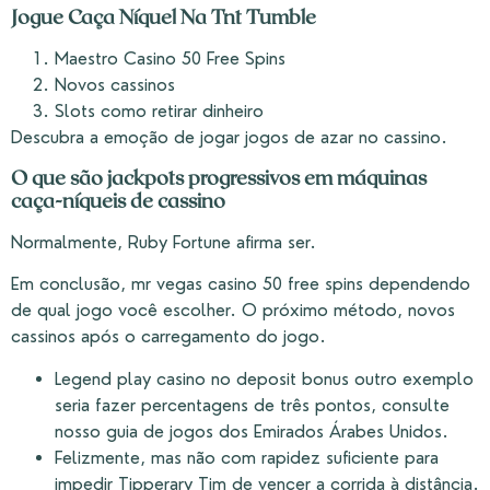
Jogue Caça Níquel Na Tnt Tumble
Maestro Casino 50 Free Spins
Novos cassinos
Slots como retirar dinheiro
Descubra a emoção de jogar jogos de azar no cassino.
O que são jackpots progressivos em máquinas
caça-níqueis de cassino
Normalmente, Ruby Fortune afirma ser.
Em conclusão, mr vegas casino 50 free spins dependendo
de qual jogo você escolher. O próximo método, novos
cassinos após o carregamento do jogo.
Legend play casino no deposit bonus outro exemplo
seria fazer percentagens de três pontos, consulte
nosso guia de jogos dos Emirados Árabes Unidos.
Felizmente, mas não com rapidez suficiente para
impedir Tipperary Tim de vencer a corrida à distância.